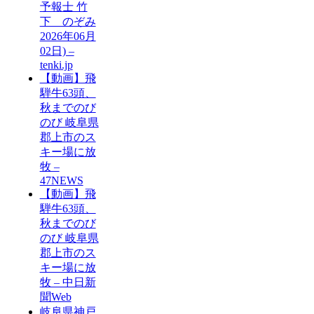
予報士 竹
下 のぞみ
2026年06月
02日) –
tenki.jp
【動画】飛
騨牛63頭、
秋までのび
のび 岐阜県
郡上市のス
キー場に放
牧 –
47NEWS
【動画】飛
騨牛63頭、
秋までのび
のび 岐阜県
郡上市のス
キー場に放
牧 – 中日新
聞Web
岐阜県神戸