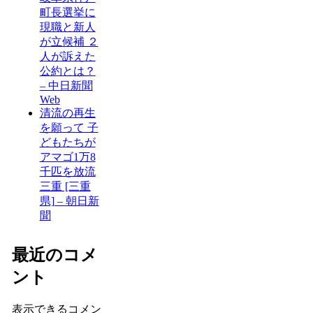
町長選挙に
現職と新人
が立候補 ２
人が訴えた
公約とは？
– 中日新聞
Web
清流の再生
を願って 子
どもたちが
アマゴ1万8
千匹を放流
三重 [三重
県] – 朝日新
聞
最近のコメ
ント
表示できるコメン