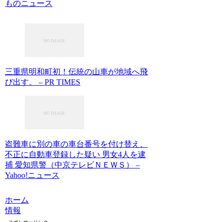
ものニュース
三重県明和町初！伝統の山車が地域へ飛
び出す。 – PR TIMES
盗難車に別の車の車台番号を付け替え、
不正に自動車登録した疑い 男女4人を逮
捕 愛知県警（中京テレビＮＥＷＳ） –
Yahoo!ニュース
ホーム
情報