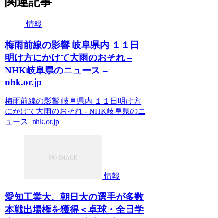
関連記事
情報
梅雨前線の影響 岐阜県内 １１日
明け方にかけて大雨のおそれ –
NHK岐阜県のニュース –
nhk.or.jp
梅雨前線の影響 岐阜県内 １１日明け方
にかけて大雨のおそれ - NHK岐阜県のニ
ュース nhk.or.jp
情報
愛知工業大、朝日大の選手が多数
本戦出場権を獲得＜卓球・全日学