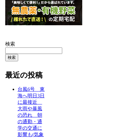
検索
検索
最近の投稿
台風6号 東
海へ明日3日
に最接近
大雨や暴風
の恐れ 朝
の通勤・通
学の交通に
影響も(気象