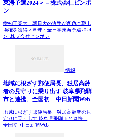
東海予選2024＞ – 株式会社ピンポ
ン
愛知工業大、朝日大の選手が多数本戦出
場権を獲得＜卓球・全日学東海予選2024
＞ 株式会社ピンポン
情報
地域に根ざす郵便局長、独居高齢
者の見守りに乗り出す 岐阜県飛騨
市と連携、全国初 – 中日新聞Web
地域に根ざす郵便局長、独居高齢者の見
守りに乗り出す 岐阜県飛騨市と連携、
全国初 中日新聞Web