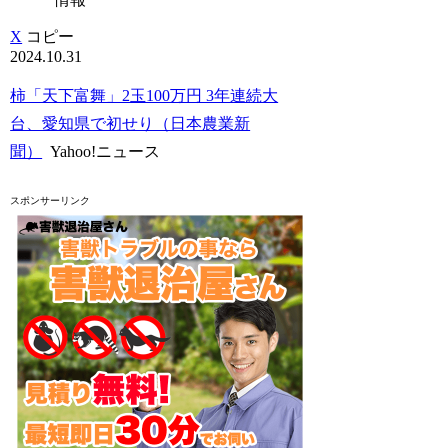
X
コピー
2024.10.31
柿「天下富舞」2玉100万円 3年連続大
台、愛知県で初せり（日本農業新
聞）
Yahoo!ニュース
スポンサーリンク