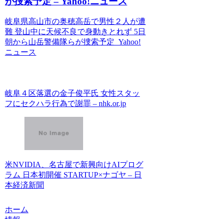
が捜索予定 – Yahoo!ニュース
岐阜県高山市の奥穂高岳で男性２人が遭
難 登山中に天候不良で身動きとれず 5日
朝から山岳警備隊らが捜索予定 Yahoo!
ニュース
岐阜４区落選の金子俊平氏 女性スタッ
フにセクハラ行為で謝罪 – nhk.or.jp
米NVIDIA、名古屋で新興向けAIプログ
ラム 日本初開催 STARTUP×ナゴヤ – 日
本経済新聞
ホーム