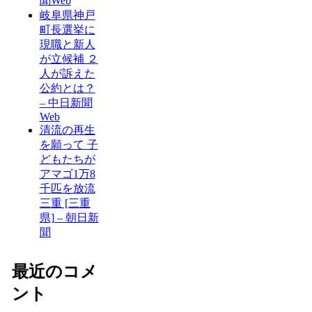
聞Web
岐阜県神戸
町長選挙に
現職と新人
が立候補 ２
人が訴えた
公約とは？
– 中日新聞
Web
清流の再生
を願って 子
どもたちが
アマゴ1万8
千匹を放流
三重 [三重
県] – 朝日新
聞
最近のコメ
ント