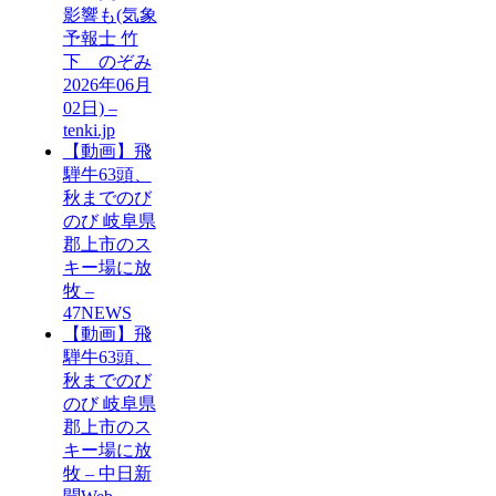
影響も(気象
予報士 竹
下 のぞみ
2026年06月
02日) –
tenki.jp
【動画】飛
騨牛63頭、
秋までのび
のび 岐阜県
郡上市のス
キー場に放
牧 –
47NEWS
【動画】飛
騨牛63頭、
秋までのび
のび 岐阜県
郡上市のス
キー場に放
牧 – 中日新