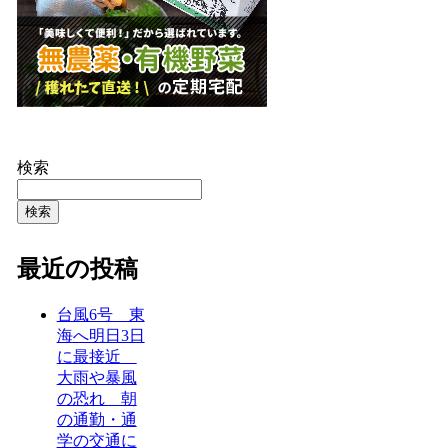
検索
検索
最近の投稿
台風6号 東
海へ明日3日
に最接近
大雨や暴風
の恐れ 朝
の通勤・通
学の交通に