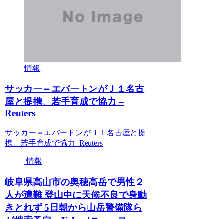
情報
サッカー＝エバートンがＪ１名古
屋と提携、若手育成で協力 –
Reuters
サッカー＝エバートンがＪ１名古屋と提
携、若手育成で協力 Reuters
情報
岐阜県高山市の奥穂高岳で男性２
人が遭難 登山中に天候不良で身動
きとれず 5日朝から山岳警備隊ら