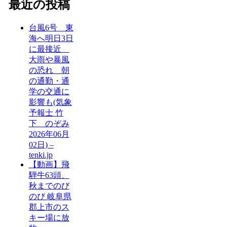
最近の投稿
台風6号 東
海へ明日3日
に最接近
大雨や暴風
の恐れ 朝
の通勤・通
学の交通に
影響も(気象
予報士 竹
下 のぞみ
2026年06月
02日) –
tenki.jp
【動画】飛
騨牛63頭、
秋までのび
のび 岐阜県
郡上市のス
キー場に放