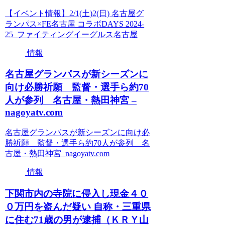
【イベント情報】2/1(土)2(日) 名古屋グ
ランパス×FE名古屋 コラボDAYS 2024-
25 ファイティングイーグルス名古屋
情報
名古屋グランパスが新シーズンに
向け必勝祈願 監督・選手ら約70
人が参列 名古屋・熱田神宮 –
nagoyatv.com
名古屋グランパスが新シーズンに向け必
勝祈願 監督・選手ら約70人が参列 名
古屋・熱田神宮 nagoyatv.com
情報
下関市内の寺院に侵入し現金４０
０万円を盗んだ疑い 自称・三重県
に住む71歳の男が逮捕（ＫＲＹ山