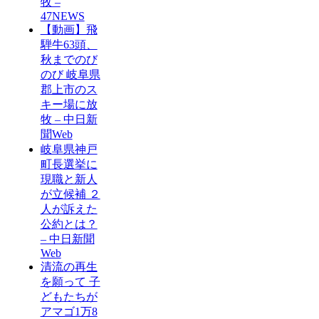
牧 –
47NEWS
【動画】飛
騨牛63頭、
秋までのび
のび 岐阜県
郡上市のス
キー場に放
牧 – 中日新
聞Web
岐阜県神戸
町長選挙に
現職と新人
が立候補 ２
人が訴えた
公約とは？
– 中日新聞
Web
清流の再生
を願って 子
どもたちが
アマゴ1万8