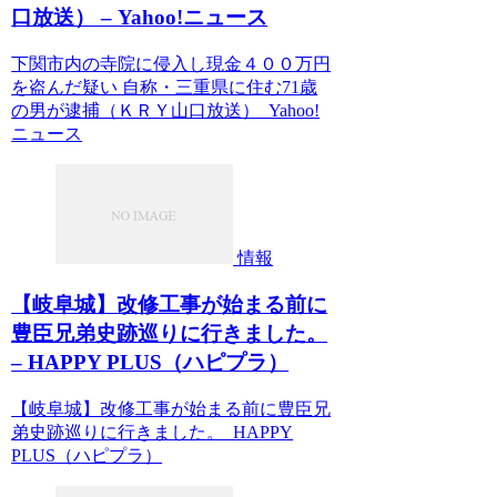
口放送） – Yahoo!ニュース
下関市内の寺院に侵入し現金４００万円
を盗んだ疑い 自称・三重県に住む71歳
の男が逮捕（ＫＲＹ山口放送） Yahoo!
ニュース
情報
【岐阜城】改修工事が始まる前に
豊臣兄弟史跡巡りに行きました。
– HAPPY PLUS（ハピプラ）
【岐阜城】改修工事が始まる前に豊臣兄
弟史跡巡りに行きました。 HAPPY
PLUS（ハピプラ）