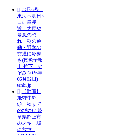
台風6号
東海へ明日3
日に最接
近 大雨や
暴風の恐
れ 朝の通
勤・通学の
交通に影響
も(気象予報
士 竹下 の
ぞみ 2026年
06月02日) –
tenki.jp
【動画】
飛騨牛63
頭、秋まで
のびのび 岐
阜県郡上市
のスキー場
に放牧 –