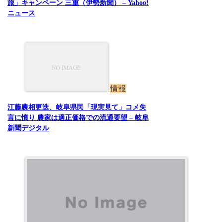
旅」キャンペーン 三重（伊勢新聞） – Yahoo!
ニュース
情報
江藤農相更迭、岐阜県民「現実見て」コメ失
言に憤り 農家は適正価格での流通要望 – 岐阜
新聞デジタル