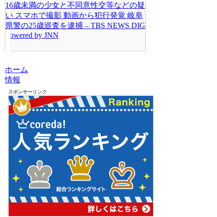
16歳未満の少女と不同意性交等などの疑
い スマホで撮影 動画から犯行発覚 岐阜
県警の25歳巡査を逮捕 – TBS NEWS DIG
Powered by JNN
ホーム
情報
スポンサーリンク