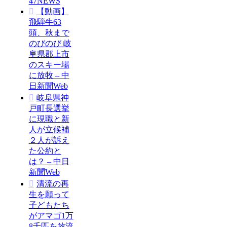
47NEWS
【動画】
飛騨牛63
頭、秋まで
のびのび 岐
阜県郡上市
のスキー場
に放牧 – 中
日新聞Web
岐阜県神
戸町長選挙
に現職と新
人が立候補
２人が訴え
た公約と
は？ – 中日
新聞Web
清流の再
生を願って
子どもたち
がアマゴ1万
8千匹を放流