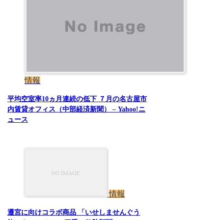
情報
平均空室率10ヵ月連続の低下 ７月の名古屋市
内賃貸オフィス（中部経済新聞） – Yahoo!ニ
ュース
情報
遷宮に向けコラボ商品 「いせしませんぐう