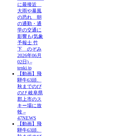
に最接近
大雨や暴風
の恐れ 朝
の通勤・通
学の交通に
影響も(気象
予報士 竹
下 のぞみ
2026年06月
02日) –
tenki.jp
【動画】飛
騨牛63頭、
秋までのび
のび 岐阜県
郡上市のス
キー場に放
牧 –
47NEWS
【動画】飛
騨牛63頭、