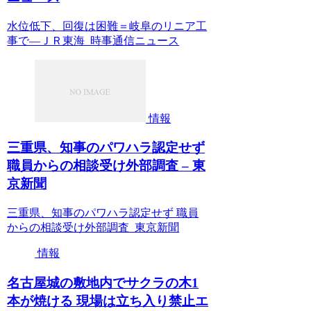
水位低下、回復は困難＝岐阜のリニア工
事で―ＪＲ東海 時事通信ニュース
情報
三重県、知事のパワハラ認定せず
職員からの相談受け外部調査 – 東
京新聞
三重県、知事のパワハラ認定せず 職員
からの相談受け外部調査 東京新聞
情報
名古屋城の敷地内でサクラの木1
本が焼ける 現場は立ち入り禁止エ