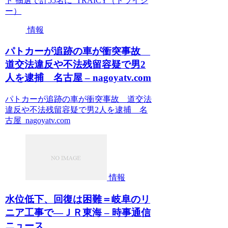
ト 抽選で計55名に TRAICY（トライシ
ー）
情報
パトカーが追跡の車が衝突事故
道交法違反や不法残留容疑で男2
人を逮捕 名古屋 – nagoyatv.com
パトカーが追跡の車が衝突事故 道交法
違反や不法残留容疑で男2人を逮捕 名
古屋 nagoyatv.com
情報
水位低下、回復は困難＝岐阜のリ
ニア工事で―ＪＲ東海 – 時事通信
ニュース