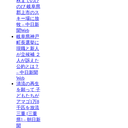
秋までのび
のび 岐阜県
郡上市のス
キー場に放
牧 – 中日新
聞Web
岐阜県神戸
町長選挙に
現職と新人
が立候補 ２
人が訴えた
公約とは？
– 中日新聞
Web
清流の再生
を願って 子
どもたちが
アマゴ1万8
千匹を放流
三重 [三重
県] – 朝日新
聞