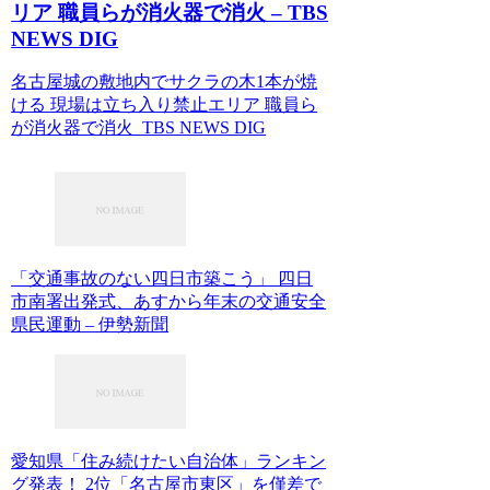
リア 職員らが消火器で消火 – TBS
NEWS DIG
名古屋城の敷地内でサクラの木1本が焼
ける 現場は立ち入り禁止エリア 職員ら
が消火器で消火 TBS NEWS DIG
「交通事故のない四日市築こう」 四日
市南署出発式、あすから年末の交通安全
県民運動 – 伊勢新聞
愛知県「住み続けたい自治体」ランキン
グ発表！ 2位「名古屋市東区」を僅差で