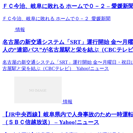
ＦＣ今治、岐阜に敗れる ホームで０－２ – 愛媛新
ＦＣ今治、岐阜に敗れる ホームで０－２ 愛媛新聞
情報
名古屋の新交通システム「SRT」運行開始 金〜月曜日
人の“連節バス”が名古屋駅と栄を結ぶ（CBCテレビ） 
名古屋の新交通システム「SRT」運行開始 金〜月曜日・祝日に1
古屋駅と栄を結ぶ（CBCテレビ） Yahoo!ニュース
情報
【JR中央西線】岐阜県内で人身事故のため一時運転
（ＳＢＣ信越放送） – Yahoo!ニュース