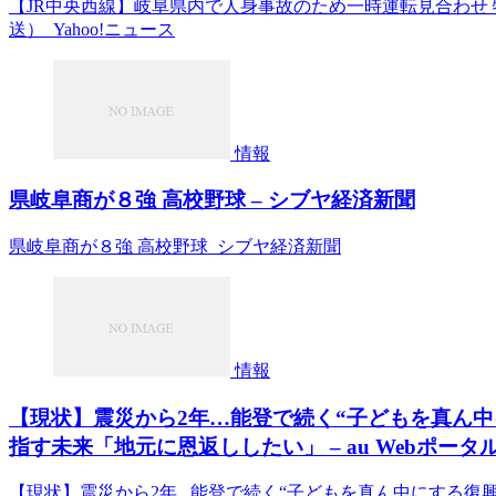
【JR中央西線】岐阜県内で人身事故のため一時運転見合わせ 
送） Yahoo!ニュース
情報
県岐阜商が８強 高校野球 – シブヤ経済新聞
県岐阜商が８強 高校野球 シブヤ経済新聞
情報
【現状】震災から2年…能登で続く“子どもを真ん中
指す未来「地元に恩返ししたい」 – au Webポータ
【現状】震災から2年...能登で続く“子どもを真ん中にする復