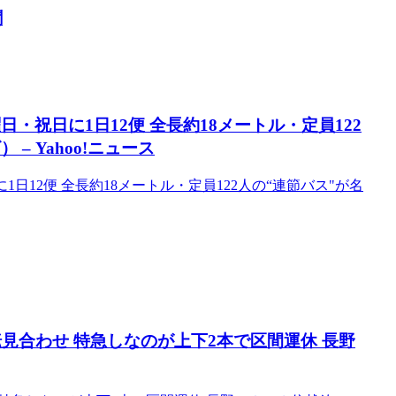
聞
・祝日に1日12便 全長約18メートル・定員122
– Yahoo!ニュース
日12便 全長約18メートル・定員122人の“連節バス"が名
見合わせ 特急しなのが上下2本で区間運休 長野