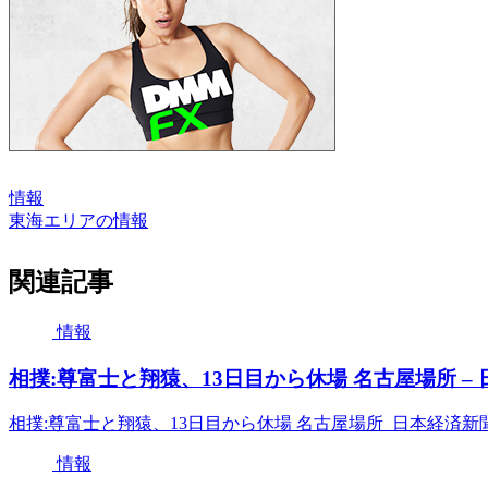
情報
東海エリアの情報
関連記事
情報
相撲:尊富士と翔猿、13日目から休場 名古屋場所 –
相撲:尊富士と翔猿、13日目から休場 名古屋場所 日本経済新
情報