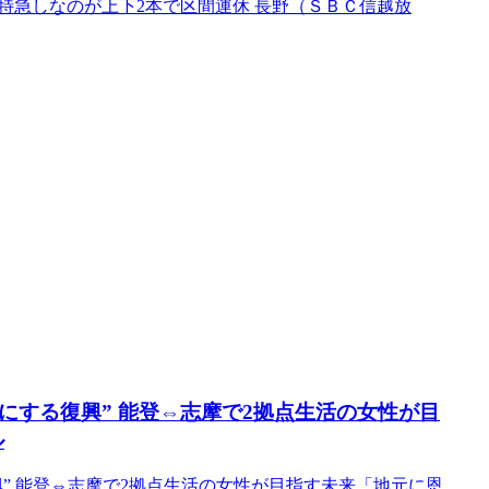
特急しなのが上下2本で区間運休 長野（ＳＢＣ信越放
にする復興” 能登⇔志摩で2拠点生活の女性が目
ル
興” 能登⇔志摩で2拠点生活の女性が目指す未来「地元に恩