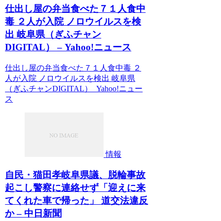
仕出し屋の弁当食べた７１人食中
毒 ２人が入院 ノロウイルスを検
出 岐阜県（ぎふチャン
DIGITAL） – Yahoo!ニュース
仕出し屋の弁当食べた７１人食中毒 ２
人が入院 ノロウイルスを検出 岐阜県
（ぎふチャンDIGITAL） Yahoo!ニュー
ス
情報
自民・猫田孝岐阜県議、脱輪事故
起こし警察に連絡せず「迎えに来
てくれた車で帰った」 道交法違反
か – 中日新聞