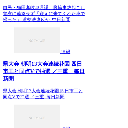
自民・猫田孝岐阜県議、脱輪事故起こし
警察に連絡せず「迎えに来てくれた車で
帰った」 道交法違反か 中日新聞
情報
県大会 朝明13大会連続花園 四日
市工と同点Vで抽選 ／三重 – 毎日
新聞
県大会 朝明13大会連続花園 四日市工と
同点Vで抽選 ／三重 毎日新聞