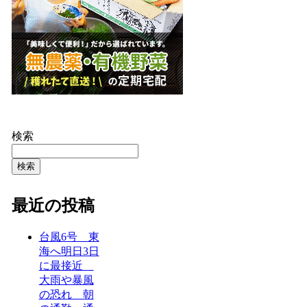
検索
検索
最近の投稿
台風6号 東
海へ明日3日
に最接近
大雨や暴風
の恐れ 朝