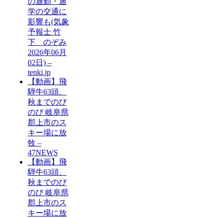
の通勤・通
学の交通に
影響も(気象
予報士 竹
下 のぞみ
2026年06月
02日) –
tenki.jp
【動画】飛
騨牛63頭、
秋までのび
のび 岐阜県
郡上市のス
キー場に放
牧 –
47NEWS
【動画】飛
騨牛63頭、
秋までのび
のび 岐阜県
郡上市のス
キー場に放