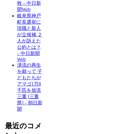
牧 – 中日新
聞Web
岐阜県神戸
町長選挙に
現職と新人
が立候補 ２
人が訴えた
公約とは？
– 中日新聞
Web
清流の再生
を願って 子
どもたちが
アマゴ1万8
千匹を放流
三重 [三重
県] – 朝日新
聞
最近のコメ