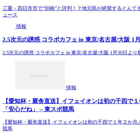
三重・四日市市で“別格”と評判！？地元民が絶賛するとんて
ュース
情報
2.5次元の誘惑 コラボカフェ in 東京/名古屋/大阪 
2.5次元の誘惑 コラボカフェ in 東京/名古屋/大阪 1月30日
情報
【愛知杯・厩舎直送】イフェイオンは初の千四で１
「安心だね」 – 東スポ競馬
【愛知杯・厩舎直送】イフェイオンは初の千四で１年２か月ぶ
競馬