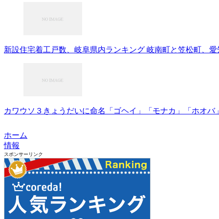
新設住宅着工戸数、岐阜県内ランキング 岐南町と笠松町、愛知
カワウソ３きょうだいに命名「ゴヘイ」「モナカ」「ホオバ」 
ホーム
情報
スポンサーリンク