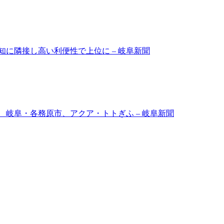
に隣接し高い利便性で上位に – 岐阜新聞
岐阜・各務原市、アクア・トトぎふ – 岐阜新聞