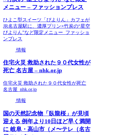
メニュー – ファッションプレス
ひよこ型スイーツ「ぴよりん」カフェが
JR名古屋駅に、濃厚プリン×竹炭の“星空
ぴよりん”など限定メニュー ファッショ
ンプレス
情報
住宅火災 救助された９０代女性が
死亡 名古屋 – nhk.or.jp
住宅火災 救助された９０代女性が死亡
名古屋 nhk.or.jp
情報
国の天然記念物「臥龍桜」が見頃
迎える 例年より10日ほど早く満開
に 岐阜・高山市（メ〜テレ（名古