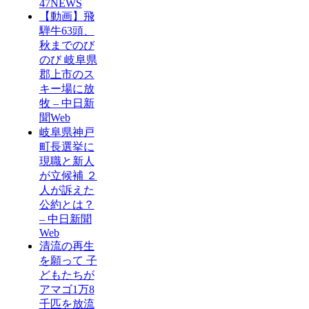
47NEWS
【動画】飛
騨牛63頭、
秋までのび
のび 岐阜県
郡上市のス
キー場に放
牧 – 中日新
聞Web
岐阜県神戸
町長選挙に
現職と新人
が立候補 ２
人が訴えた
公約とは？
– 中日新聞
Web
清流の再生
を願って 子
どもたちが
アマゴ1万8
千匹を放流