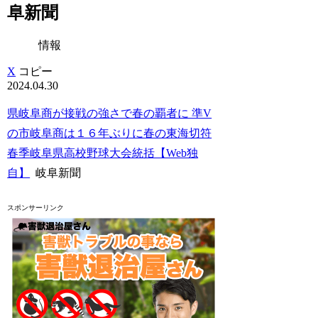
阜新聞
情報
X
コピー
2024.04.30
県岐阜商が接戦の強さで春の覇者に 準V
の市岐阜商は１６年ぶりに春の東海切符
春季岐阜県高校野球大会統括【Web独
自】
岐阜新聞
スポンサーリンク