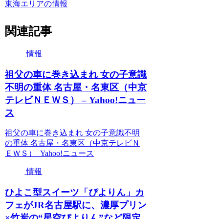
東海エリアの情報
関連記事
情報
祖父の車に巻き込まれ 女の子意識
不明の重体 名古屋・名東区（中京
テレビＮＥＷＳ） – Yahoo!ニュー
ス
祖父の車に巻き込まれ 女の子意識不明
の重体 名古屋・名東区（中京テレビＮ
ＥＷＳ） Yahoo!ニュース
情報
ひよこ型スイーツ「ぴよりん」カ
フェがJR名古屋駅に、濃厚プリン
×竹炭の“星空ぴよりん”など限定