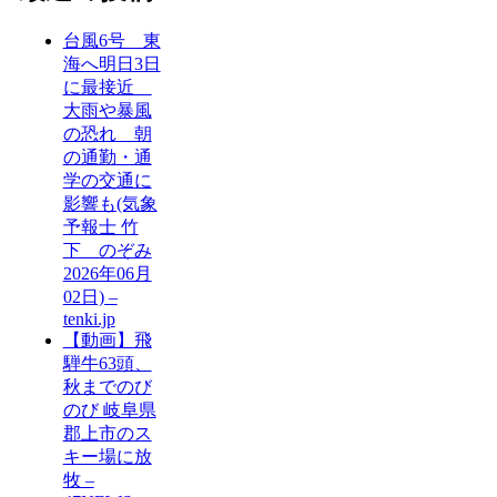
台風6号 東
海へ明日3日
に最接近
大雨や暴風
の恐れ 朝
の通勤・通
学の交通に
影響も(気象
予報士 竹
下 のぞみ
2026年06月
02日) –
tenki.jp
【動画】飛
騨牛63頭、
秋までのび
のび 岐阜県
郡上市のス
キー場に放
牧 –