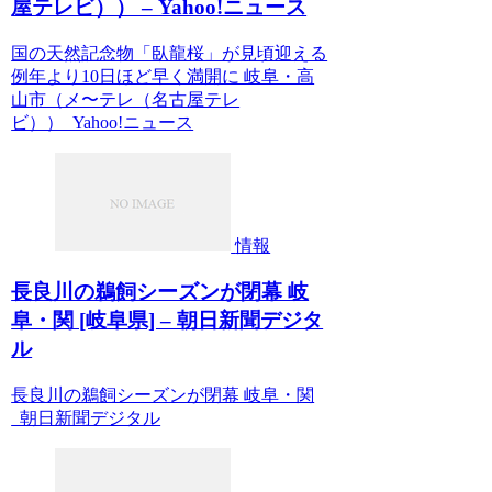
屋テレビ）） – Yahoo!ニュース
国の天然記念物「臥龍桜」が見頃迎える
例年より10日ほど早く満開に 岐阜・高
山市（メ〜テレ（名古屋テレ
ビ）） Yahoo!ニュース
情報
長良川の鵜飼シーズンが閉幕 岐
阜・関 [岐阜県] – 朝日新聞デジタ
ル
長良川の鵜飼シーズンが閉幕 岐阜・関
朝日新聞デジタル