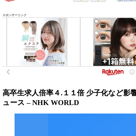
スポンサーリンク
高卒生求人倍率４.１１倍 少子化など影響
ュース – NHK WORLD