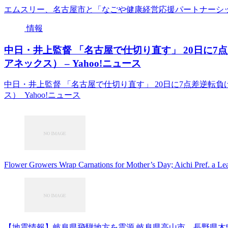
エムスリー、名古屋市と「なごや健康経営応援パートナーシップ」を
情報
中日・井上監督 「名古屋で仕切り直す」 20日に
アネックス） – Yahoo!ニュース
中日・井上監督 「名古屋で仕切り直す」 20日に7点差逆転
ス） Yahoo!ニュース
Flower Growers Wrap Carnations for Mother’s Day; Aichi Pref. a Le
【地震情報】岐阜県飛騨地方を震源 岐阜県高山市、長野県木曽町