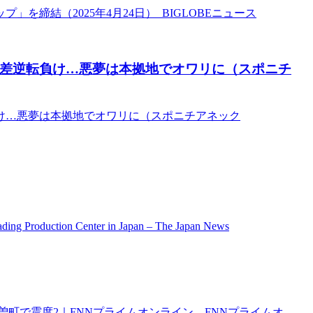
締結（2025年4月24日） BIGLOBEニュース
7点差逆転負け…悪夢は本拠地でオワリに（スポニチ
負け…悪夢は本拠地でオワリに（スポニチアネック
ading Production Center in Japan – The Japan News
で震度2｜FNNプライムオンライン – FNNプライムオ