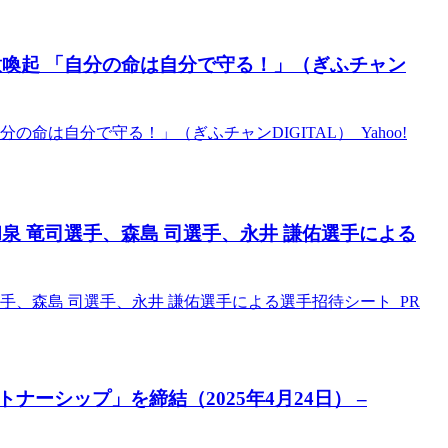
意喚起 「自分の命は自分で守る！」（ぎふチャン
命は自分で守る！」（ぎふチャンDIGITAL） Yahoo!
泉 竜司選手、森島 司選手、永井 謙佑選手による
手、森島 司選手、永井 謙佑選手による選手招待シート PR
ーシップ」を締結（2025年4月24日） –