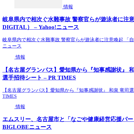
情報
岐阜県内で相次ぐ水難事故 警察官らが遊泳者に注
DIGITAL） – Yahoo!ニュース
岐阜県内で相次ぐ水難事故 警察官らが遊泳者に注意喚起 「自分の
ニュース
情報
【名古屋グランパス】愛知県から『知事感謝状』 和
選手招待シート – PR TIMES
【名古屋グランパス】愛知県から『知事感謝状』 和泉 竜司選
TIMES
情報
エムスリー、名古屋市と「なごや健康経営応援パートナ
BIGLOBEニュース