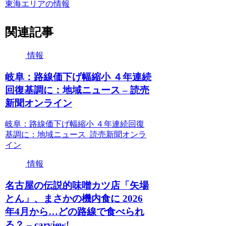
東海エリアの情報
関連記事
情報
岐阜：路線価下げ幅縮小 ４年連続
回復基調に：地域ニュース – 読売
新聞オンライン
岐阜：路線価下げ幅縮小 ４年連続回復
基調に：地域ニュース 読売新聞オンラ
イン
情報
名古屋の伝説的味噌カツ店「矢場
とん」、まさかの機内食に 2026
年4月から…どの路線で食べられ
る？ – carview!