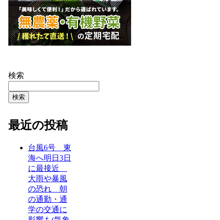
検索
検索
最近の投稿
台風6号 東
海へ明日3日
に最接近
大雨や暴風
の恐れ 朝
の通勤・通
学の交通に
影響も(気象