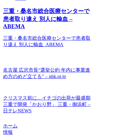
三重・桑名市総合医療センターで
患者取り違え 別人に輸血 –
ABEMA
三重・桑名市総合医療センターで患者取
り違え 別人に輸血 ABEMA
名古屋 広沢市長“選挙公約 年内に事業進
め方のめど立てる” – nhk.or.jp
クリスマス前に…イチゴの出荷が最盛期
三重で開発「かおり野」 三重・御浜町 –
日テレNEWS
ホーム
情報