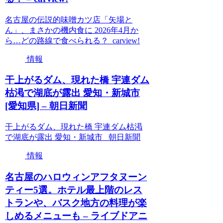
名古屋の伝説的味噌カツ店「矢場と
ん」、まさかの機内食に 2026年4月か
ら…どの路線で食べられる？ carview!
情報
干上がるダム、現れた橋 宇連ダム
枯渇で湖底が露出 愛知・新城市
[愛知県] – 朝日新聞
干上がるダム、現れた橋 宇連ダム枯渇
で湖底が露出 愛知・新城市 朝日新聞
情報
名古屋のハロウィンアフタヌーン
ティー5選。ホテル最上階のレス
トランや、バスク地方の料理が楽
しめるメニューも – ライブドアニ