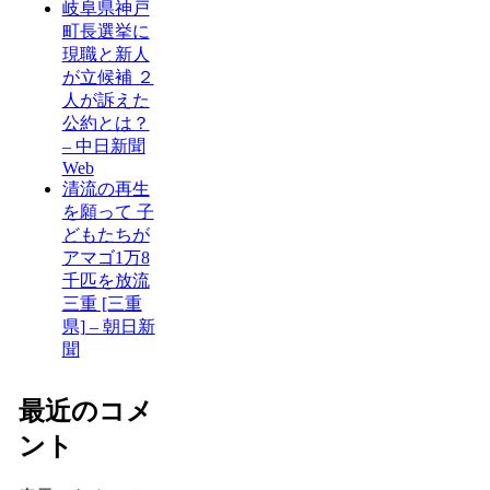
岐阜県神戸
町長選挙に
現職と新人
が立候補 ２
人が訴えた
公約とは？
– 中日新聞
Web
清流の再生
を願って 子
どもたちが
アマゴ1万8
千匹を放流
三重 [三重
県] – 朝日新
聞
最近のコメ
ント