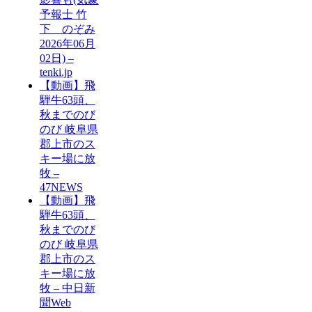
予報士 竹
下 のぞみ
2026年06月
02日) –
tenki.jp
【動画】飛
騨牛63頭、
秋までのび
のび 岐阜県
郡上市のス
キー場に放
牧 –
47NEWS
【動画】飛
騨牛63頭、
秋までのび
のび 岐阜県
郡上市のス
キー場に放
牧 – 中日新
聞Web