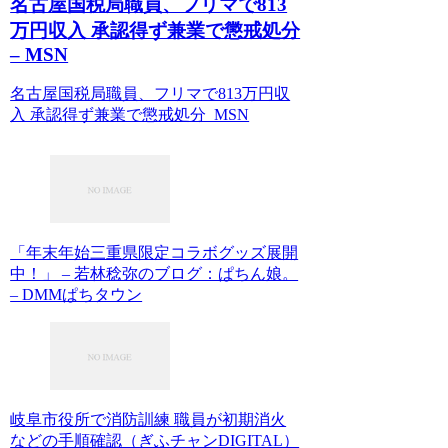
名古屋国税局職員、フリマで813
万円収入 承認得ず兼業で懲戒処分
– MSN
名古屋国税局職員、フリマで813万円収
入 承認得ず兼業で懲戒処分 MSN
「年末年始三重県限定コラボグッズ展開
中！」 – 若林稔弥のブログ：ぱちん娘。
– DMMぱちタウン
岐阜市役所で消防訓練 職員が初期消火
などの手順確認（ぎふチャンDIGITAL）