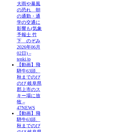
大雨や暴風
の恐れ 朝
の通勤・通
学の交通に
影響も(気象
予報士 竹
下 のぞみ
2026年06月
02日) –
tenki.jp
【動画】飛
騨牛63頭、
秋までのび
のび 岐阜県
郡上市のス
キー場に放
牧 –
47NEWS
【動画】飛
騨牛63頭、
秋までのび
のび 岐阜県