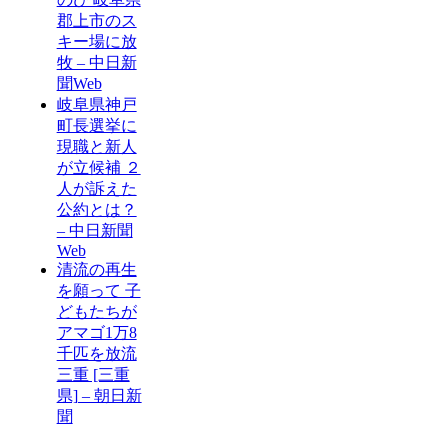
郡上市のス
キー場に放
牧 – 中日新
聞Web
岐阜県神戸
町長選挙に
現職と新人
が立候補 ２
人が訴えた
公約とは？
– 中日新聞
Web
清流の再生
を願って 子
どもたちが
アマゴ1万8
千匹を放流
三重 [三重
県] – 朝日新
聞