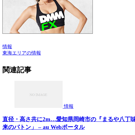
情報
東海エリアの情報
関連記事
情報
直径・高さ共に2m…愛知県岡崎市の『まるや八丁
来のバトン」 – au Webポータル