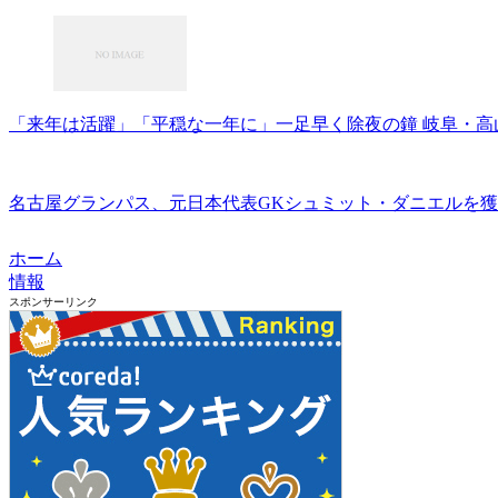
「来年は活躍」「平穏な一年に」一足早く除夜の鐘 岐阜・高山
名古屋グランパス、元日本代表GKシュミット・ダニエルを獲得
ホーム
情報
スポンサーリンク