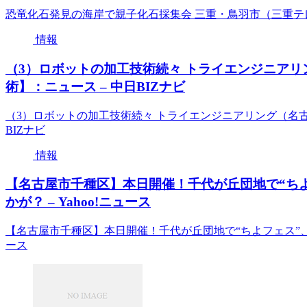
恐竜化石発見の海岸で親子化石採集会 三重・鳥羽市（三重テレビ
情報
（3）ロボットの加工技術続々 トライエンジニアリン
術】：ニュース – 中日BIZナビ
（3）ロボットの加工技術続々 トライエンジニアリング（名古屋
BIZナビ
情報
【名古屋市千種区】本日開催！千代が丘団地で“ち
かが？ – Yahoo!ニュース
【名古屋市千種区】本日開催！千代が丘団地で“ちよフェス”、
ース