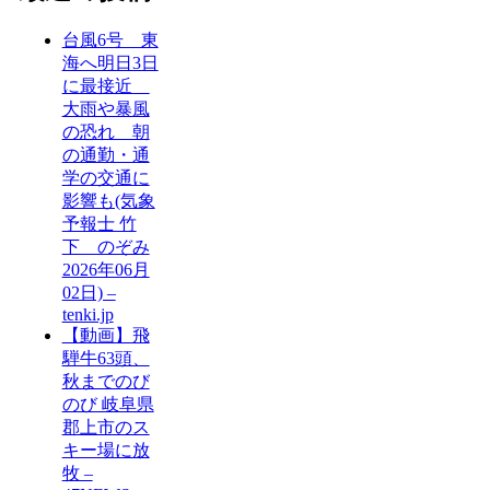
台風6号 東
海へ明日3日
に最接近
大雨や暴風
の恐れ 朝
の通勤・通
学の交通に
影響も(気象
予報士 竹
下 のぞみ
2026年06月
02日) –
tenki.jp
【動画】飛
騨牛63頭、
秋までのび
のび 岐阜県
郡上市のス
キー場に放
牧 –