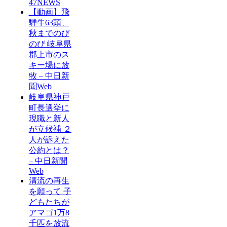
47NEWS
【動画】飛
騨牛63頭、
秋までのび
のび 岐阜県
郡上市のス
キー場に放
牧 – 中日新
聞Web
岐阜県神戸
町長選挙に
現職と新人
が立候補 ２
人が訴えた
公約とは？
– 中日新聞
Web
清流の再生
を願って 子
どもたちが
アマゴ1万8
千匹を放流