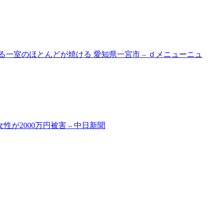
る一室のほとんどが焼ける 愛知県一宮市 – ｄメニューニュ
が2000万円被害 – 中日新聞