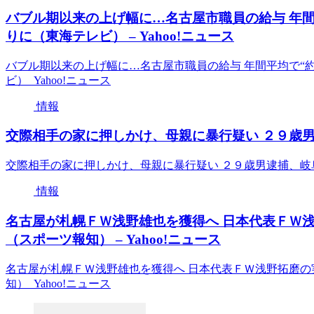
バブル期以来の上げ幅に…名古屋市職員の給与 年間平
りに（東海テレビ） – Yahoo!ニュース
バブル期以来の上げ幅に…名古屋市職員の給与 年間平均で“約2
ビ） Yahoo!ニュース
情報
交際相手の家に押しかけ、母親に暴行疑い ２９歳男逮捕
交際相手の家に押しかけ、母親に暴行疑い ２９歳男逮捕、岐阜・
情報
名古屋が札幌ＦＷ浅野雄也を獲得へ 日本代表ＦＷ
（スポーツ報知） – Yahoo!ニュース
名古屋が札幌ＦＷ浅野雄也を獲得へ 日本代表ＦＷ浅野拓磨の
知） Yahoo!ニュース