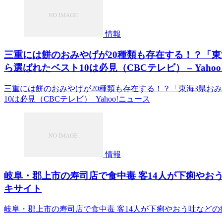
情報
三重には餅のおみやげが20種類も存在する！？「東
ら選ばれたベスト10は必見（CBCテレビ） – Yaho
三重には餅のおみやげが20種類も存在する！？「東海3県おみ
10は必見（CBCテレビ） Yahoo!ニュース
情報
岐阜・郡上市の寿司店で食中毒 客14人が下痢やおう吐な
キサイト
岐阜・郡上市の寿司店で食中毒 客14人が下痢やおう吐などの症状