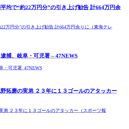
均で“約22万円分”の引き上げ勧告 計664万円余
2万円分”の引き上げ勧告 計664万円余りに（東海テレ
、岐阜・可児署 – 47NEWS
可児署 47NEWS
浅野拓磨の実弟 ２３年に１３ゴールのアタッカー
実弟 ２３年に１３ゴールのアタッカー（スポーツ報