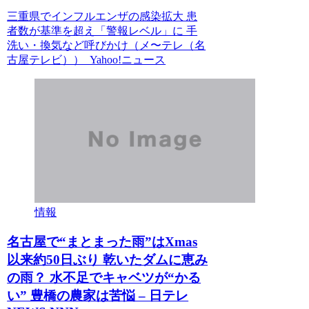
三重県でインフルエンザの感染拡大 患
者数が基準を超え「警報レベル」に 手
洗い・換気など呼びかけ（メ〜テレ（名
古屋テレビ）） Yahoo!ニュース
情報
名古屋で“まとまった雨”はXmas
以来約50日ぶり 乾いたダムに恵み
の雨？ 水不足でキャベツが“かる
い” 豊橋の農家は苦悩 – 日テレ