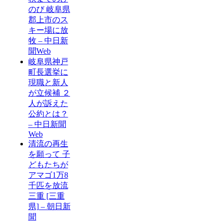
のび 岐阜県
郡上市のス
キー場に放
牧 – 中日新
聞Web
岐阜県神戸
町長選挙に
現職と新人
が立候補 ２
人が訴えた
公約とは？
– 中日新聞
Web
清流の再生
を願って 子
どもたちが
アマゴ1万8
千匹を放流
三重 [三重
県] – 朝日新
聞