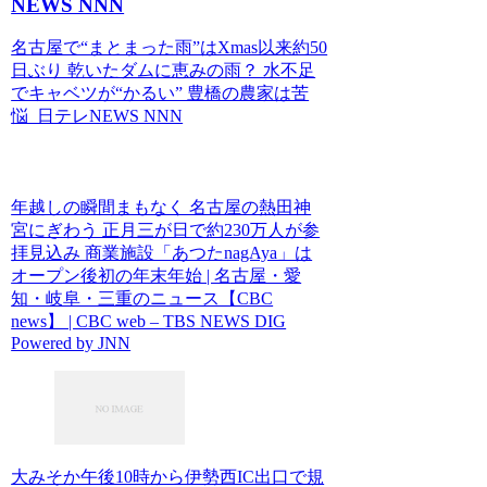
NEWS NNN
名古屋で“まとまった雨”はXmas以来約50
日ぶり 乾いたダムに恵みの雨？ 水不足
でキャベツが“かるい” 豊橋の農家は苦
悩 日テレNEWS NNN
年越しの瞬間まもなく 名古屋の熱田神
宮にぎわう 正月三が日で約230万人が参
拝見込み 商業施設「あつたnagAya」は
オープン後初の年末年始 | 名古屋・愛
知・岐阜・三重のニュース【CBC
news】 | CBC web – TBS NEWS DIG
Powered by JNN
大みそか午後10時から伊勢西IC出口で規