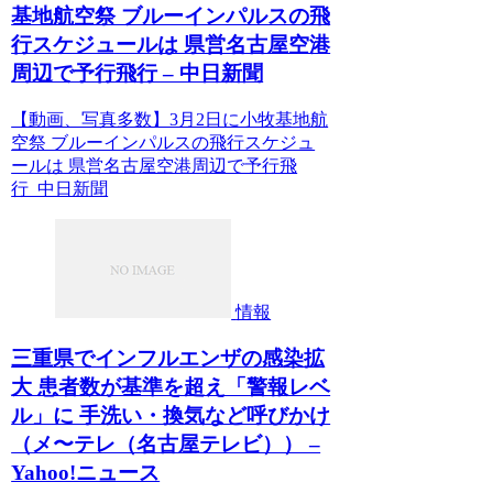
基地航空祭 ブルーインパルスの飛
行スケジュールは 県営名古屋空港
周辺で予行飛行 – 中日新聞
【動画、写真多数】3月2日に小牧基地航
空祭 ブルーインパルスの飛行スケジュ
ールは 県営名古屋空港周辺で予行飛
行 中日新聞
情報
三重県でインフルエンザの感染拡
大 患者数が基準を超え「警報レベ
ル」に 手洗い・換気など呼びかけ
（メ〜テレ（名古屋テレビ）） –
Yahoo!ニュース