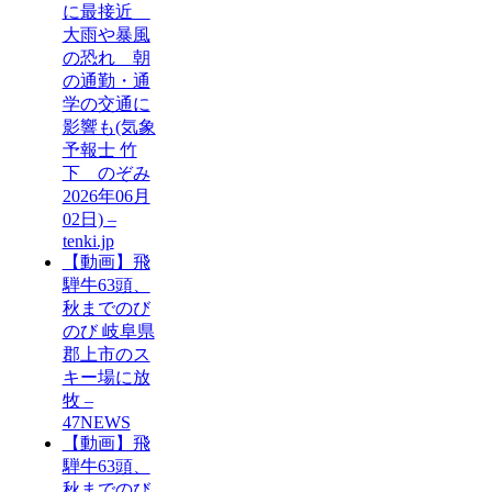
に最接近
大雨や暴風
の恐れ 朝
の通勤・通
学の交通に
影響も(気象
予報士 竹
下 のぞみ
2026年06月
02日) –
tenki.jp
【動画】飛
騨牛63頭、
秋までのび
のび 岐阜県
郡上市のス
キー場に放
牧 –
47NEWS
【動画】飛
騨牛63頭、
秋までのび