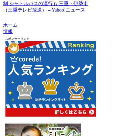
制 シャトルバスの運行も 三重・伊勢市
（三重テレビ放送） – Yahoo!ニュース
ホーム
情報
スポンサーリンク