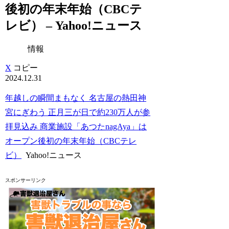
後初の年末年始（CBCテ
レビ） – Yahoo!ニュース
情報
X
コピー
2024.12.31
年越しの瞬間まもなく 名古屋の熱田神
宮にぎわう 正月三が日で約230万人が参
拝見込み 商業施設「あつたnagAya」は
オープン後初の年末年始（CBCテレ
ビ）
Yahoo!ニュース
スポンサーリンク