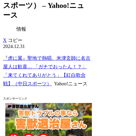
スポーツ） – Yahoo!ニュ
ース
情報
X
コピー
2024.12.31
『虎に翼』聖地で熱唱、米津玄師に名古
屋人は歓喜… 「ガチでおったん！？」
「来てくれてありがとう」【紅白歌合
戦】（中日スポーツ）
Yahoo!ニュース
スポンサーリンク