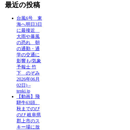
最近の投稿
台風6号 東
海へ明日3日
に最接近
大雨や暴風
の恐れ 朝
の通勤・通
学の交通に
影響も(気象
予報士 竹
下 のぞみ
2026年06月
02日) –
tenki.jp
【動画】飛
騨牛63頭、
秋までのび
のび 岐阜県
郡上市のス
キー場に放