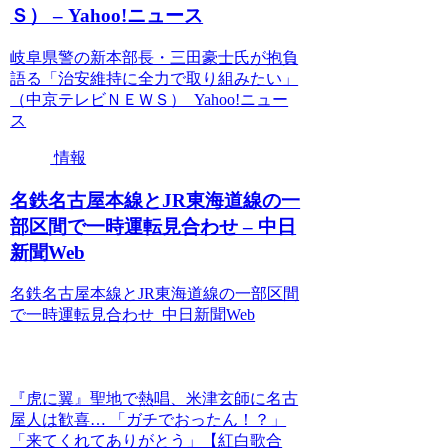
Ｓ） – Yahoo!ニュース
岐阜県警の新本部長・三田豪士氏が抱負
語る「治安維持に全力で取り組みたい」
（中京テレビＮＥＷＳ） Yahoo!ニュー
ス
情報
名鉄名古屋本線とJR東海道線の一
部区間で一時運転見合わせ – 中日
新聞Web
名鉄名古屋本線とJR東海道線の一部区間
で一時運転見合わせ 中日新聞Web
『虎に翼』聖地で熱唱、米津玄師に名古
屋人は歓喜… 「ガチでおったん！？」
「来てくれてありがとう」【紅白歌合