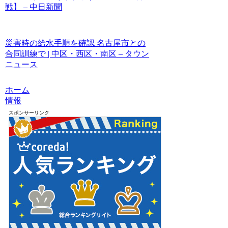
戦】 – 中日新聞
災害時の給水手順を確認 名古屋市との
合同訓練で | 中区・西区・南区 – タウン
ニュース
ホーム
情報
スポンサーリンク