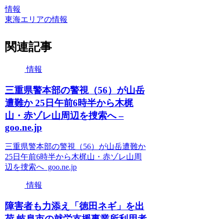
情報
東海エリアの情報
関連記事
情報
三重県警本部の警視（56）が山岳
遭難か 25日午前6時半から木梶
山・赤ゾレ山周辺を捜索へ –
goo.ne.jp
三重県警本部の警視（56）が山岳遭難か
25日午前6時半から木梶山・赤ゾレ山周
辺を捜索へ goo.ne.jp
情報
障害者も力添え「徳田ネギ」を出
荷 岐阜市の就労支援事業所利用者