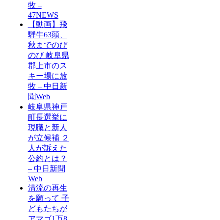
牧 –
47NEWS
【動画】飛
騨牛63頭、
秋までのび
のび 岐阜県
郡上市のス
キー場に放
牧 – 中日新
聞Web
岐阜県神戸
町長選挙に
現職と新人
が立候補 ２
人が訴えた
公約とは？
– 中日新聞
Web
清流の再生
を願って 子
どもたちが
アマゴ1万8