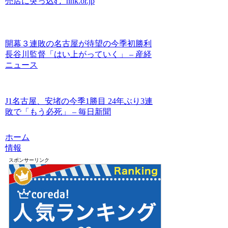
売店に突っ込む nhk.or.jp
開幕３連敗の名古屋が待望の今季初勝利
長谷川監督「はい上がっていく」 – 産経
ニュース
J1名古屋、安堵の今季1勝目 24年ぶり3連
敗で「もう必死」 – 毎日新聞
ホーム
情報
スポンサーリンク