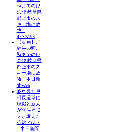
秋までのび
のび 岐阜県
郡上市のス
キー場に放
牧 –
47NEWS
【動画】飛
騨牛63頭、
秋までのび
のび 岐阜県
郡上市のス
キー場に放
牧 – 中日新
聞Web
岐阜県神戸
町長選挙に
現職と新人
が立候補 ２
人が訴えた
公約とは？
– 中日新聞