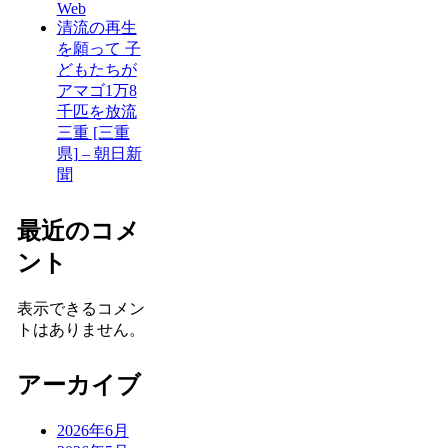
Web
清流の再生
を願って 子
どもたちが
アマゴ1万8
千匹を放流
三重 [三重
県] – 朝日新
聞
最近のコメ
ント
表示できるコメン
トはありません。
アーカイブ
2026年6月