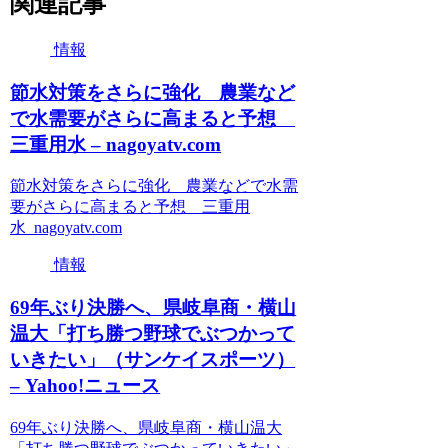
関連記事
情報
節水対策をさらに強化 農業など
で水需要がさらに高まると予想
三重用水 – nagoyatv.com
節水対策をさらに強化 農業などで水需
要がさらに高まると予想 三重用
水 nagoyatv.com
情報
69年ぶり決勝へ、県岐阜商・横山
温大「打ち勝つ野球でぶつかって
いきたい」（サンケイスポーツ）
– Yahoo!ニュース
69年ぶり決勝へ、県岐阜商・横山温大