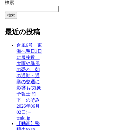
検索
検索
最近の投稿
台風6号 東
海へ明日3日
に最接近
大雨や暴風
の恐れ 朝
の通勤・通
学の交通に
影響も(気象
予報士 竹
下 のぞみ
2026年06月
02日) –
tenki.jp
【動画】飛
騨牛63頭、