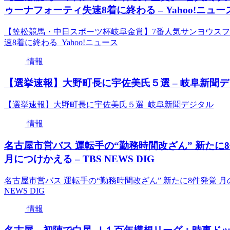
ゥーナフォーティ失速8着に終わる – Yahoo!ニュー
【笠松競馬・中日スポーツ杯岐阜金賞】7番人気サンヨウスフ
速8着に終わる Yahoo!ニュース
情報
【選挙速報】大野町長に宇佐美氏５選 – 岐阜新聞
【選挙速報】大野町長に宇佐美氏５選 岐阜新聞デジタル
情報
名古屋市営バス 運転手の“勤務時間改ざん” 新たに
月につけかえる – TBS NEWS DIG
名古屋市営バス 運転手の“勤務時間改ざん” 新たに8件発覚 
NEWS DIG
情報