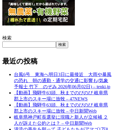
検索
検索
最近の投稿
台風6号 東海へ明日3日に最接近 大雨や暴風
の恐れ 朝の通勤・通学の交通に影響も(気象
予報士 竹下 のぞみ 2026年06月02日) – tenki.jp
【動画】飛騨牛63頭、秋までのびのび 岐阜県
郡上市のスキー場に放牧 – 47NEWS
【動画】飛騨牛63頭、秋までのびのび 岐阜県
郡上市のスキー場に放牧 – 中日新聞Web
岐阜県神戸町長選挙に現職と新人が立候補 ２
人が訴えた公約とは？ – 中日新聞Web
清流の再生を願って 子どもたちがアマゴ1万8