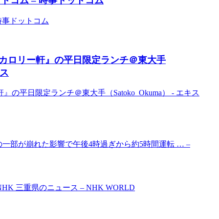
トコム – 時事ドットコム
時事ドットコム
カロリー軒』の平日限定ランチ＠東大手
ース
日限定ランチ＠東大手（Satoko_Okuma） - エキス
の一部が崩れた影響で午後4時過ぎから約5時間運転 … –
三重県のニュース – NHK WORLD