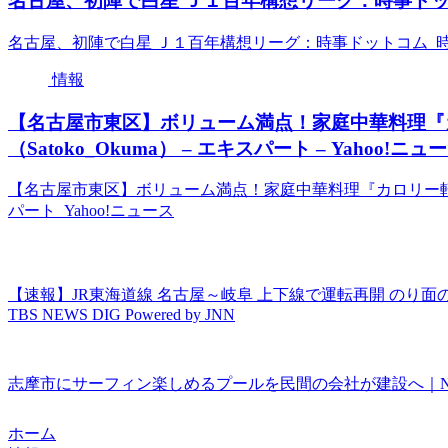
名古屋、初陣で白星 Ｊ１百年構想リーグ：時事ドッ
名古屋、初陣で白星 Ｊ１百年構想リーグ：時事ドットコム 
情報
【名古屋市東区】ボリューム満点！家庭中華料理『
（Satoko_Okuma） – エキスパート – Yahoo!ニュ
【名古屋市東区】ボリューム満点！家庭中華料理『カロリー軒』の平
パート Yahoo!ニュース
【速報】JR東海道線 名古屋～岐阜 上下線で運転再開 のり面
TBS NEWS DIG Powered by JNN
志摩市にサーフィン楽しめるプールを民間の会社が建設へ｜NHK 
ホーム