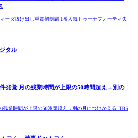
ス
ィーダ抜け出し重賞初制覇 1番人気トゥーナフォーティ失
デジタル
8件発覚 月の残業時間が上限の50時間超え→別の
月の残業時間が上限の50時間超え→別の月につけかえる TBS