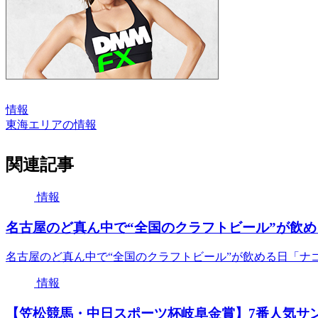
情報
東海エリアの情報
関連記事
情報
名古屋のど真ん中で“全国のクラフトビール”が飲める日「
名古屋のど真ん中で“全国のクラフトビール”が飲める日「ナゴビア2
情報
【笠松競馬・中日スポーツ杯岐阜金賞】7番人気サン