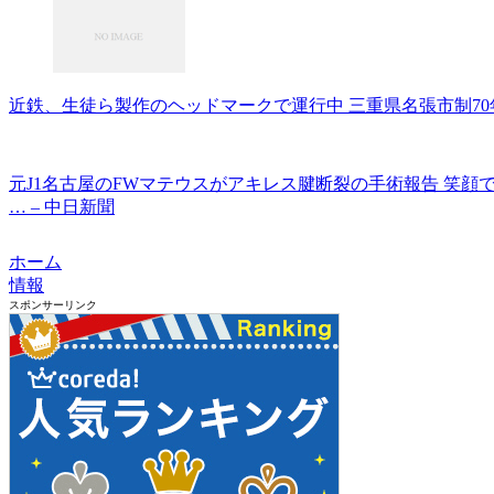
近鉄、生徒ら製作のヘッドマークで運行中 三重県名張市制70年企
元J1名古屋のFWマテウスがアキレス腱断裂の手術報告 笑
… – 中日新聞
ホーム
情報
スポンサーリンク