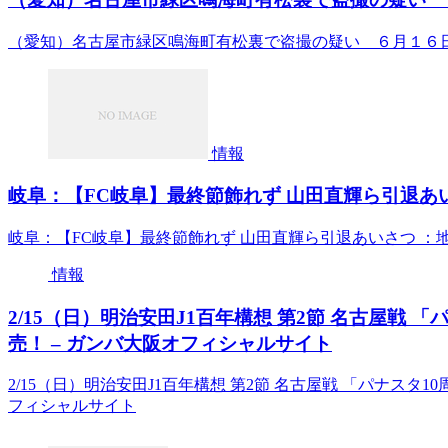
（愛知）名古屋市緑区鳴海町有松裏で盗撮の疑い ６月１６
情報
岐阜：【FC岐阜】最終節飾れず 山田直輝ら引退あい
岐阜：【FC岐阜】最終節飾れず 山田直輝ら引退あいさつ ：
情報
2/15（日）明治安田J1百年構想 第2節 名古屋戦
売！ – ガンバ大阪オフィシャルサイト
2/15（日）明治安田J1百年構想 第2節 名古屋戦 「パナス
フィシャルサイト