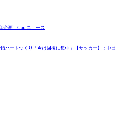
画 – Goo ニュース
顔で指ハートつくり「今は回復に集中」【サッカー】：中日