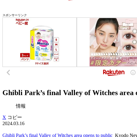
スポンサーリンク
Ghibli Park’s final Valley of Witches area
情報
X
コピー
2024.03.16
Ghibli Park’s final Valley of Witches area opens to public
Kyodo New