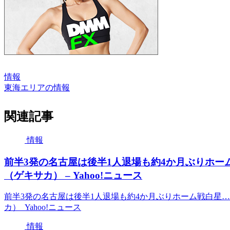
情報
東海エリアの情報
関連記事
情報
前半3発の名古屋は後半1人退場も約4か月ぶりホー
（ゲキサカ） – Yahoo!ニュース
前半3発の名古屋は後半1人退場も約4か月ぶりホーム戦白星
カ） Yahoo!ニュース
情報