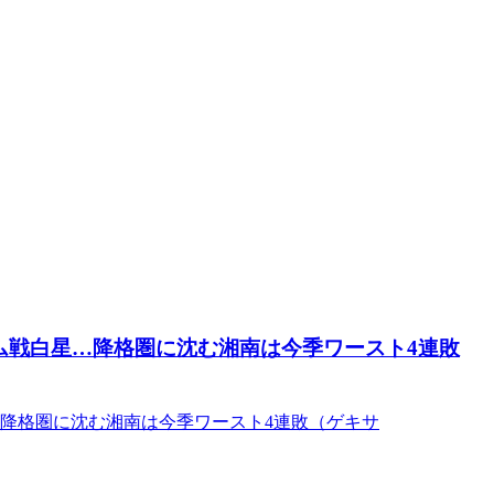
ム戦白星…降格圏に沈む湘南は今季ワースト4連敗
…降格圏に沈む湘南は今季ワースト4連敗（ゲキサ