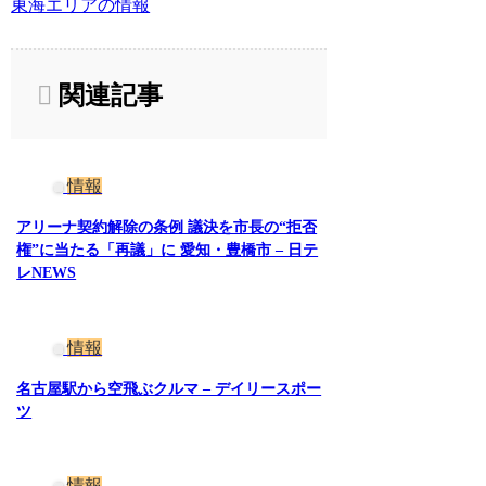
東海エリアの情報
関連記事
情報
アリーナ契約解除の条例 議決を市長の“拒否
権”に当たる「再議」に 愛知・豊橋市 – 日テ
レNEWS
情報
名古屋駅から空飛ぶクルマ – デイリースポー
ツ
情報