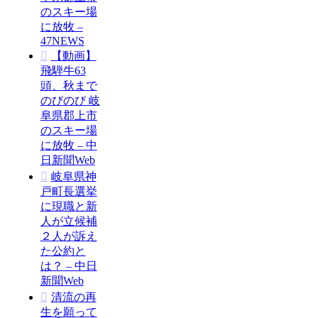
のスキー場
に放牧 –
47NEWS
【動画】
飛騨牛63
頭、秋まで
のびのび 岐
阜県郡上市
のスキー場
に放牧 – 中
日新聞Web
岐阜県神
戸町長選挙
に現職と新
人が立候補
２人が訴え
た公約と
は？ – 中日
新聞Web
清流の再
生を願って