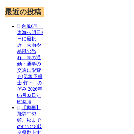
最近の投稿
台風6号
東海へ明日3
日に最接
近 大雨や
暴風の恐
れ 朝の通
勤・通学の
交通に影響
も(気象予報
士 竹下 の
ぞみ 2026年
06月02日) –
tenki.jp
【動画】
飛騨牛63
頭、秋まで
のびのび 岐
阜県郡上市