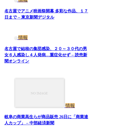
名古屋でアニメ映画祭開幕 多彩な作品、１７
日まで – 東京新聞デジタル
情報
名古屋で結核の集団感染、２０～３０代の男
女６人感染し４人発病…重症化せず – 読売新
聞オンライン
情報
岐阜の商業高生らが商品販売 26日に「商業達
人カップ」 – 中部経済新聞