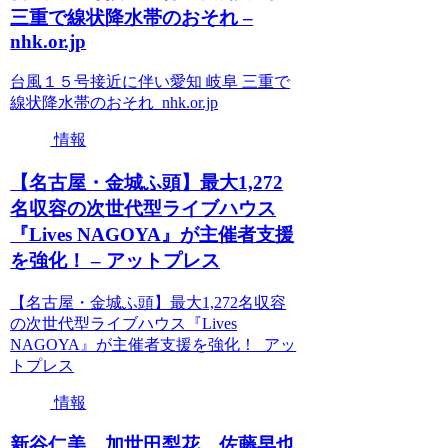
三重で線状降水帯のおそれ –
nhk.or.jp
台風１５号接近に伴い愛知 岐阜 三重で
線状降水帯のおそれ nhk.or.jp
情報
【名古屋・金城ふ頭】最大1,272
名収容の次世代型ライブハウス
『Lives NAGOYA』が主催者支援
を強化！ – アットプレス
【名古屋・金城ふ頭】最大1,272名収容
の次世代型ライブハウス『Lives
NAGOYA』が主催者支援を強化！ アッ
トプレス
情報
新谷仁美、加世田梨花、佐藤早也