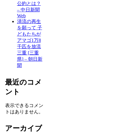
公約とは？
– 中日新聞
Web
清流の再生
を願って 子
どもたちが
アマゴ1万8
千匹を放流
三重 [三重
県] – 朝日新
聞
最近のコメ
ント
表示できるコメン
トはありません。
アーカイブ