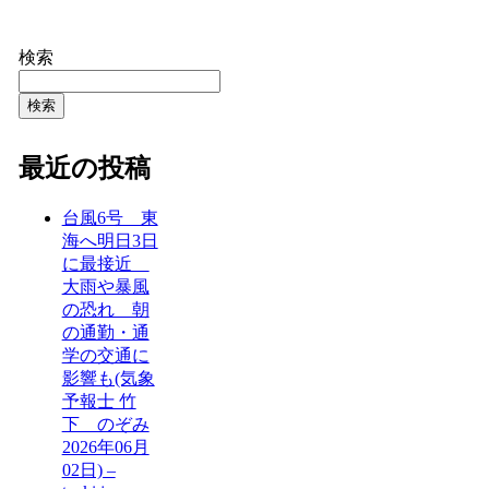
検索
検索
最近の投稿
台風6号 東
海へ明日3日
に最接近
大雨や暴風
の恐れ 朝
の通勤・通
学の交通に
影響も(気象
予報士 竹
下 のぞみ
2026年06月
02日) –