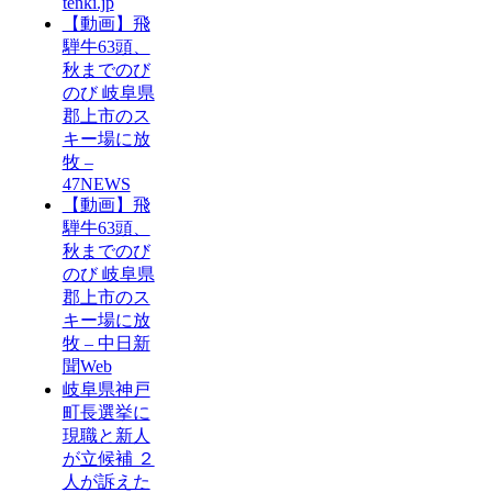
tenki.jp
【動画】飛
騨牛63頭、
秋までのび
のび 岐阜県
郡上市のス
キー場に放
牧 –
47NEWS
【動画】飛
騨牛63頭、
秋までのび
のび 岐阜県
郡上市のス
キー場に放
牧 – 中日新
聞Web
岐阜県神戸
町長選挙に
現職と新人
が立候補 ２
人が訴えた