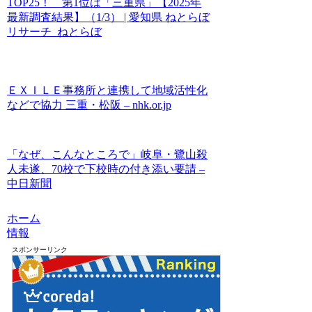
TOP25！ 第1位は「三重県」【2025年
最新調査結果】（1/3） | 愛知県 ねとらぼ
リサーチ ねとらぼ
ＥＸＩＬＥ事務所と連携して地域活性化
などで協力 三重・松阪 – nhk.or.jp
「なぜ、こんなところで」岐阜・鷺山殺
人未遂、70校で下校時の付き添い要請 –
中日新聞
ホーム
情報
スポンサーリンク