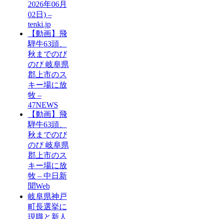
2026年06月
02日) –
tenki.jp
【動画】飛
騨牛63頭、
秋までのび
のび 岐阜県
郡上市のス
キー場に放
牧 –
47NEWS
【動画】飛
騨牛63頭、
秋までのび
のび 岐阜県
郡上市のス
キー場に放
牧 – 中日新
聞Web
岐阜県神戸
町長選挙に
現職と新人