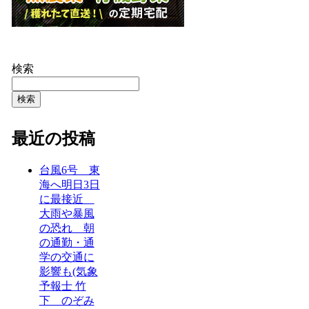
検索
検索
最近の投稿
台風6号 東
海へ明日3日
に最接近
大雨や暴風
の恐れ 朝
の通勤・通
学の交通に
影響も(気象
予報士 竹
下 のぞみ