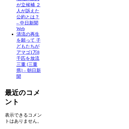
が立候補 ２
人が訴えた
公約とは？
– 中日新聞
Web
清流の再生
を願って 子
どもたちが
アマゴ1万8
千匹を放流
三重 [三重
県] – 朝日新
聞
最近のコメ
ント
表示できるコメン
トはありません。