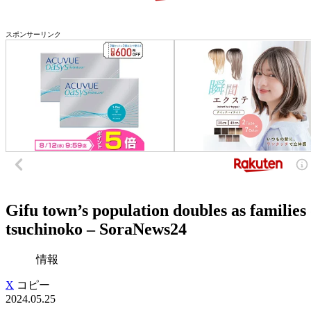
スポンサーリンク
Gifu town’s population doubles as families
tsuchinoko – SoraNews24
情報
X
コピー
2024.05.25