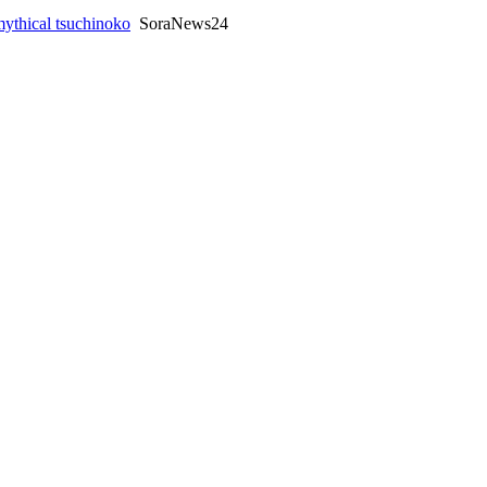
mythical tsuchinoko
SoraNews24