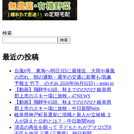
検索
検索
最近の投稿
台風6号 東海へ明日3日に最接近 大雨や暴風
の恐れ 朝の通勤・通学の交通に影響も(気象
予報士 竹下 のぞみ 2026年06月02日) – tenki.jp
【動画】飛騨牛63頭、秋までのびのび 岐阜県
郡上市のスキー場に放牧 – 47NEWS
【動画】飛騨牛63頭、秋までのびのび 岐阜県
郡上市のスキー場に放牧 – 中日新聞Web
岐阜県神戸町長選挙に現職と新人が立候補 ２
人が訴えた公約とは？ – 中日新聞Web
清流の再生を願って 子どもたちがアマゴ1万8
千匹を放流 三重 [三重県] – 朝日新聞