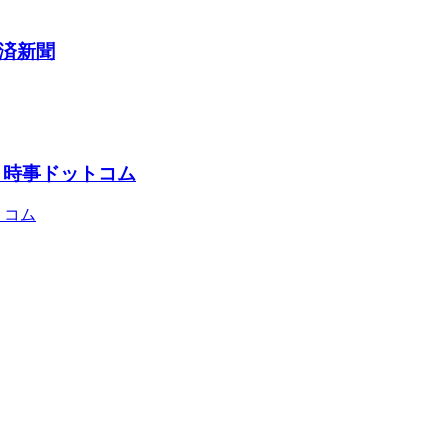
経済新聞
 時事ドットコム
トコム