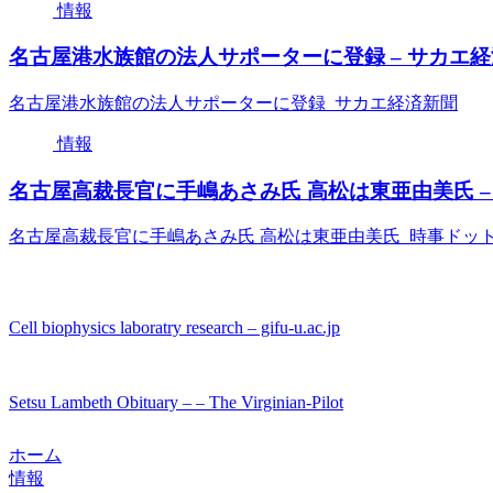
情報
名古屋港水族館の法人サポーターに登録 – サカエ
名古屋港水族館の法人サポーターに登録 サカエ経済新聞
情報
名古屋高裁長官に手嶋あさみ氏 高松は東亜由美氏 –
名古屋高裁長官に手嶋あさみ氏 高松は東亜由美氏 時事ドッ
Cell biophysics laboratry research – gifu-u.ac.jp
Setsu Lambeth Obituary – – The Virginian-Pilot
ホーム
情報