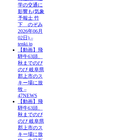
学の交通に
影響も(気象
予報士 竹
下 のぞみ
2026年06月
02日) –
tenki.jp
【動画】飛
騨牛63頭、
秋までのび
のび 岐阜県
郡上市のス
キー場に放
牧 –
47NEWS
【動画】飛
騨牛63頭、
秋までのび
のび 岐阜県
郡上市のス
キー場に放