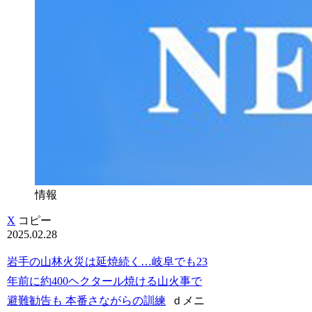
情報
X
コピー
2025.02.28
岩手の山林火災は延焼続く…岐阜でも23
年前に約400ヘクタール焼ける山火事で
避難勧告も 本番さながらの訓練
ｄメニ