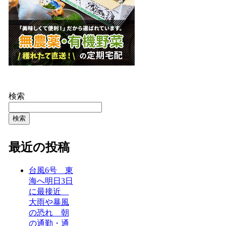
検索
検索
最近の投稿
台風6号 東
海へ明日3日
に最接近
大雨や暴風
の恐れ 朝
の通勤・通