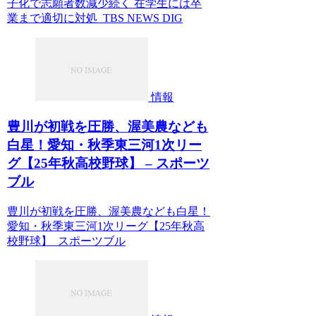
子化で志願者数減少続く 在学生には卒
業まで適切に対処 TBS NEWS DIG
情報
豊川が初戦を圧勝、渥美農なども
白星！愛知・秋季東三河1次リー
グ【25年秋高校野球】 – スポーツ
ブル
豊川が初戦を圧勝、渥美農なども白星！
愛知・秋季東三河1次リーグ【25年秋高
校野球】 スポーツブル