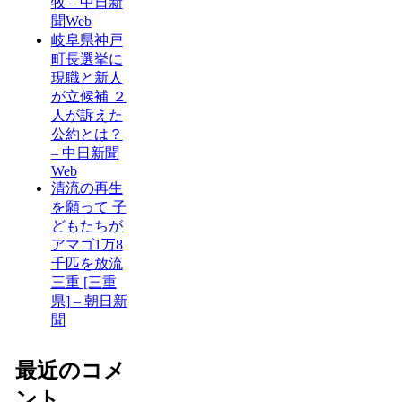
牧 – 中日新
聞Web
岐阜県神戸
町長選挙に
現職と新人
が立候補 ２
人が訴えた
公約とは？
– 中日新聞
Web
清流の再生
を願って 子
どもたちが
アマゴ1万8
千匹を放流
三重 [三重
県] – 朝日新
聞
最近のコメ
ント