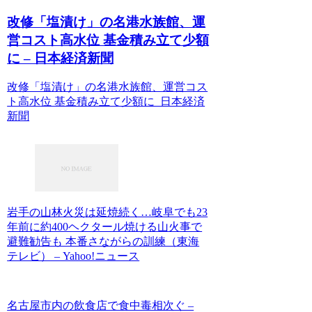
改修「塩漬け」の名港水族館、運
営コスト高水位 基金積み立て少額
に – 日本経済新聞
改修「塩漬け」の名港水族館、運営コス
ト高水位 基金積み立て少額に 日本経済
新聞
岩手の山林火災は延焼続く…岐阜でも23
年前に約400ヘクタール焼ける山火事で
避難勧告も 本番さながらの訓練（東海
テレビ） – Yahoo!ニュース
名古屋市内の飲食店で食中毒相次ぐ –