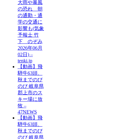
大雨や暴風
の恐れ 朝
の通勤・通
学の交通に
影響も(気象
予報士 竹
下 のぞみ
2026年06月
02日) –
tenki.jp
【動画】飛
騨牛63頭、
秋までのび
のび 岐阜県
郡上市のス
キー場に放
牧 –
47NEWS
【動画】飛
騨牛63頭、
秋までのび
のび 岐阜県