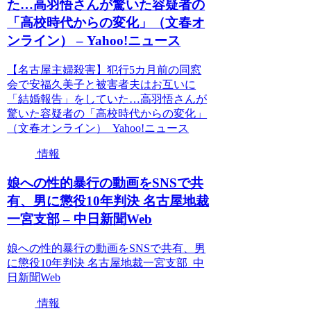
た…高羽悟さんが驚いた容疑者の
「高校時代からの変化」（文春オ
ンライン） – Yahoo!ニュース
【名古屋主婦殺害】犯行5カ月前の同窓
会で安福久美子と被害者夫はお互いに
「結婚報告」をしていた…高羽悟さんが
驚いた容疑者の「高校時代からの変化」
（文春オンライン） Yahoo!ニュース
情報
娘への性的暴行の動画をSNSで共
有、男に懲役10年判決 名古屋地裁
一宮支部 – 中日新聞Web
娘への性的暴行の動画をSNSで共有、男
に懲役10年判決 名古屋地裁一宮支部 中
日新聞Web
情報