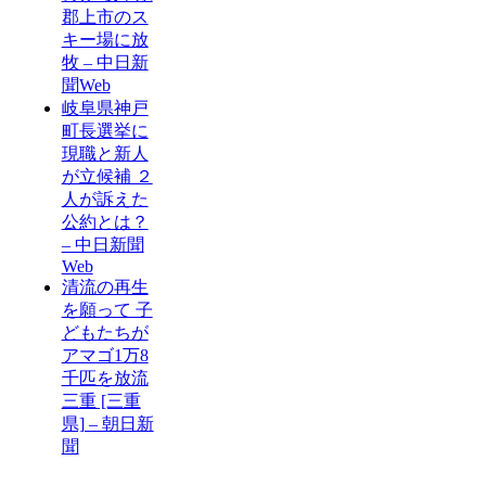
郡上市のス
キー場に放
牧 – 中日新
聞Web
岐阜県神戸
町長選挙に
現職と新人
が立候補 ２
人が訴えた
公約とは？
– 中日新聞
Web
清流の再生
を願って 子
どもたちが
アマゴ1万8
千匹を放流
三重 [三重
県] – 朝日新
聞