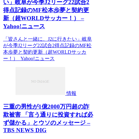
い」岐阜が今季J2リーグ22試合2
得点記録のMF松本歩夢と契約更
新（超WORLDサッカー！） –
Yahoo!ニュース
「皆さんと一緒に、J2に行きたい」岐阜
が今季J2リーグ22試合2得点記録のMF松
本歩夢と契約更新（超WORLDサッカ
ー！） Yahoo!ニュース
情報
三重の男性が1億2000万円超の詐
欺被害 「言う通りに投資すれば必
ず儲かる」とウソのメッセージ –
TBS NEWS DIG