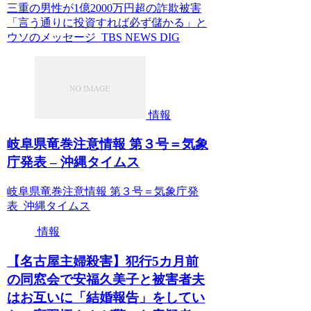
三重の男性が1億2000万円超の詐欺被害
「言う通りに投資すれば必ず儲かる」と
ウソのメッセージ TBS NEWS DIG
情報
岐阜県竜巻注意情報 第３号＝気象
庁発表 – 沖縄タイムス
岐阜県竜巻注意情報 第３号＝気象庁発
表 沖縄タイムス
情報
【名古屋主婦殺害】犯行5カ月前
の同窓会で安福久美子と被害者夫
はお互いに「結婚報告」をしてい