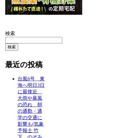
検索
検索
最近の投稿
台風6号 東
海へ明日3日
に最接近
大雨や暴風
の恐れ 朝
の通勤・通
学の交通に
影響も(気象
予報士 竹
下 のぞみ