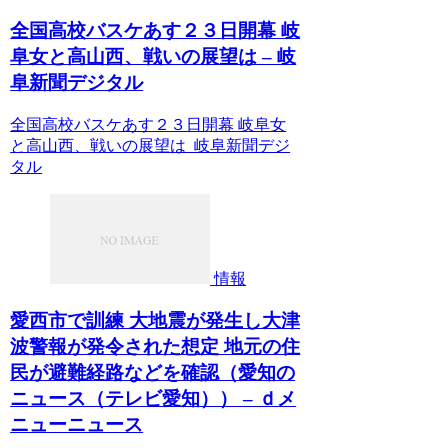
全国高校バスケあす２３日開幕 岐
阜女と高山西、戦いの展望は – 岐
阜新聞デジタル
全国高校バスケあす２３日開幕 岐阜女
と高山西、戦いの展望は 岐阜新聞デジ
タル
情報
愛西市で訓練 大地震が発生し大津
波警報が発令された想定 地元の住
民が避難経路などを確認（愛知の
ニュース（テレビ愛知）） – ｄメ
ニューニュース