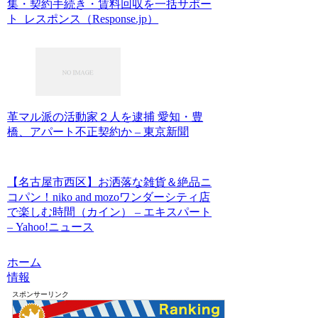
集・契約手続き・賃料回収を一括サポー
ト レスポンス（Response.jp）
革マル派の活動家２人を逮捕 愛知・豊
橋、アパート不正契約か – 東京新聞
【名古屋市西区】お洒落な雑貨＆絶品ニ
コパン！niko and mozoワンダーシティ店
で楽しむ時間（カイン） – エキスパート
– Yahoo!ニュース
ホーム
情報
スポンサーリンク