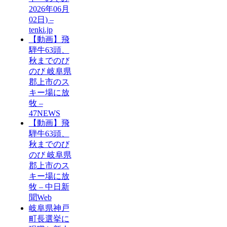
2026年06月
02日) –
tenki.jp
【動画】飛
騨牛63頭、
秋までのび
のび 岐阜県
郡上市のス
キー場に放
牧 –
47NEWS
【動画】飛
騨牛63頭、
秋までのび
のび 岐阜県
郡上市のス
キー場に放
牧 – 中日新
聞Web
岐阜県神戸
町長選挙に