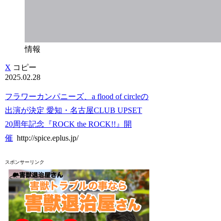
情報
X
コピー
2025.02.28
フラワーカンパニーズ、a flood of circleの
出演が決定 愛知・名古屋CLUB UPSET
20周年記念『ROCK the ROCK!!』開
催
http://spice.eplus.jp/
スポンサーリンク