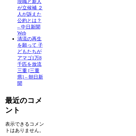
現職と新人
が立候補 ２
人が訴えた
公約とは？
– 中日新聞
Web
清流の再生
を願って 子
どもたちが
アマゴ1万8
千匹を放流
三重 [三重
県] – 朝日新
聞
最近のコメ
ント
表示できるコメン
トはありません。