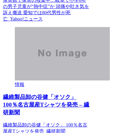
体育館で体育の授業中…岐阜で小学6年
の男子児童が“熱中症”か 頭痛や吐き気を
訴え搬送 愛知では80代男性が死
亡 Yahoo!ニュース
情報
繊維製品卸の谷健「オソク」
100％名古屋産Tシャツを発売 – 繊
研新聞
繊維製品卸の谷健「オソク」 100％名古
屋産Tシャツを発売 繊研新聞