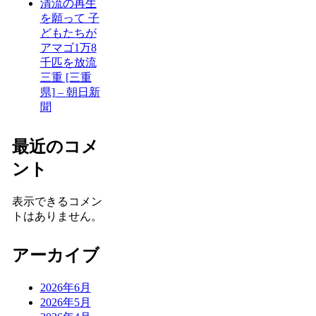
清流の再生
を願って 子
どもたちが
アマゴ1万8
千匹を放流
三重 [三重
県] – 朝日新
聞
最近のコメ
ント
表示できるコメン
トはありません。
アーカイブ
2026年6月
2026年5月