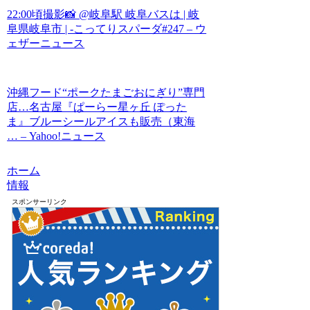
22:00頃撮影📸 @岐阜駅 岐阜バスは | 岐
阜県岐阜市 | -こってりスパーダ#247 – ウ
ェザーニュース
沖縄フード“ポークたまごおにぎり”専門
店…名古屋『ぱーらー星ヶ丘 ぽった
ま』ブルーシールアイスも販売（東海
… – Yahoo!ニュース
ホーム
情報
スポンサーリンク