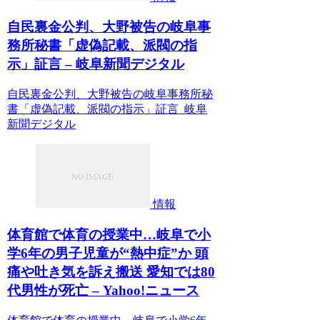
自民裏金公判、大野被告の岐阜事
務所秘書「虚偽記載、派閥の指
示」証言 – 岐阜新聞デジタル
自民裏金公判、大野被告の岐阜事務所秘
書「虚偽記載、派閥の指示」証言 岐阜
新聞デジタル
情報
体育館で体育の授業中…岐阜で小
学6年の男子児童が“熱中症”か 頭
痛や吐き気を訴え搬送 愛知では80
代男性が死亡 – Yahoo!ニュース