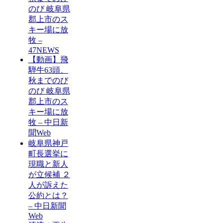
のび 岐阜県
郡上市のス
キー場に放
牧 –
47NEWS
【動画】飛
騨牛63頭、
秋までのび
のび 岐阜県
郡上市のス
キー場に放
牧 – 中日新
聞Web
岐阜県神戸
町長選挙に
現職と新人
が立候補 ２
人が訴えた
公約とは？
– 中日新聞
Web