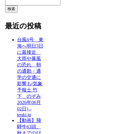
検索
最近の投稿
台風6号 東
海へ明日3日
に最接近
大雨や暴風
の恐れ 朝
の通勤・通
学の交通に
影響も(気象
予報士 竹
下 のぞみ
2026年06月
02日) –
tenki.jp
【動画】飛
騨牛63頭、
秋までのび