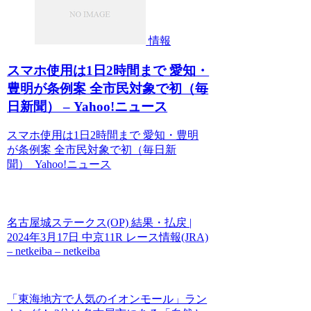
情報
スマホ使用は1日2時間まで 愛知・
豊明が条例案 全市民対象で初（毎
日新聞） – Yahoo!ニュース
スマホ使用は1日2時間まで 愛知・豊明
が条例案 全市民対象で初（毎日新
聞） Yahoo!ニュース
名古屋城ステークス(OP) 結果・払戻 |
2024年3月17日 中京11R レース情報(JRA)
– netkeiba – netkeiba
「東海地方で人気のイオンモール」ラン