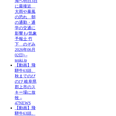
海へ明日3日
に最接近
大雨や暴風
の恐れ 朝
の通勤・通
学の交通に
影響も(気象
予報士 竹
下 のぞみ
2026年06月
02日) –
tenki.jp
【動画】飛
騨牛63頭、
秋までのび
のび 岐阜県
郡上市のス
キー場に放
牧 –
47NEWS
【動画】飛
騨牛63頭、