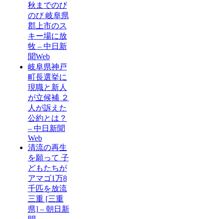
秋までのび
のび 岐阜県
郡上市のス
キー場に放
牧 – 中日新
聞Web
岐阜県神戸
町長選挙に
現職と新人
が立候補 ２
人が訴えた
公約とは？
– 中日新聞
Web
清流の再生
を願って 子
どもたちが
アマゴ1万8
千匹を放流
三重 [三重
県] – 朝日新