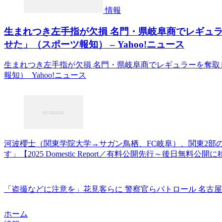
情報
生まれつき左手指が欠損 名門・県岐阜商でレギュ
せた」（スポーツ報知） – Yahoo!ニュース
生まれつき左手指が欠損 名門・県岐阜商でレギュラーを奪
報知） Yahoo!ニュース
河波櫻士（関東学院大学→サガン鳥栖、FC岐阜）、関東2部の
す」【2025 Domestic Report／有料公開先行～後日無料公開
「盗撮などに注意を」花見客らに 警察官らパトロール 名古屋市
ホーム