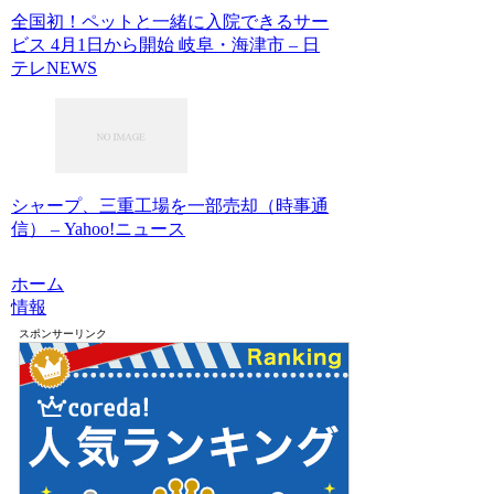
全国初！ペットと一緒に入院できるサー
ビス 4月1日から開始 岐阜・海津市 – 日
テレNEWS
シャープ、三重工場を一部売却（時事通
信） – Yahoo!ニュース
ホーム
情報
スポンサーリンク