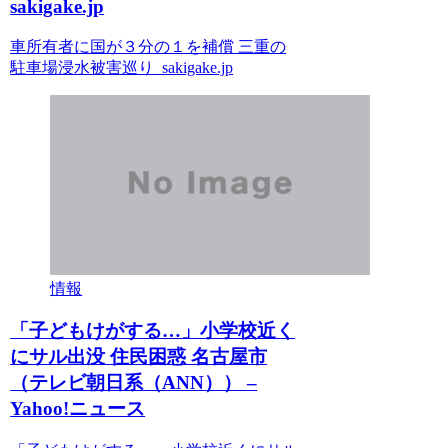
sakigake.jp
車所有者に国が３分の１を補償 三重の
駐車場浸水被害巡り sakigake.jp
情報
「子どもけがする…」小学校近く
にサル出没 住民困惑 名古屋市
（テレビ朝日系（ANN）） –
Yahoo!ニュース