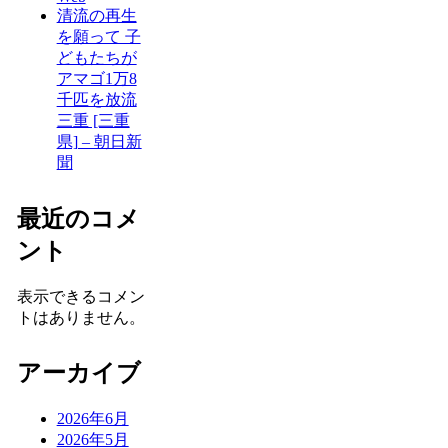
清流の再生
を願って 子
どもたちが
アマゴ1万8
千匹を放流
三重 [三重
県] – 朝日新
聞
最近のコメ
ント
表示できるコメン
トはありません。
アーカイブ
2026年6月
2026年5月