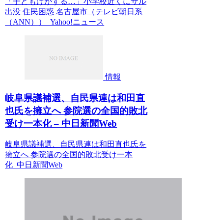
「子どもけがする…」小学校近くにサル
出没 住民困惑 名古屋市（テレビ朝日系
（ANN）） Yahoo!ニュース
情報
岐阜県議補選、自民県連は和田直
也氏を擁立へ 参院選の全国的敗北
受け一本化 – 中日新聞Web
岐阜県議補選、自民県連は和田直也氏を
擁立へ 参院選の全国的敗北受け一本
化 中日新聞Web