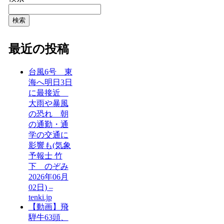
検索
最近の投稿
台風6号 東
海へ明日3日
に最接近
大雨や暴風
の恐れ 朝
の通勤・通
学の交通に
影響も(気象
予報士 竹
下 のぞみ
2026年06月
02日) –
tenki.jp
【動画】飛
騨牛63頭、