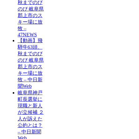
秋までのび
のび 岐阜県
郡上市のス
キー場に放
牧 –
47NEWS
【動画】飛
騨牛63頭、
秋までのび
のび 岐阜県
郡上市のス
キー場に放
牧 – 中日新
聞Web
岐阜県神戸
町長選挙に
現職と新人
が立候補 ２
人が訴えた
公約とは？
– 中日新聞
Web