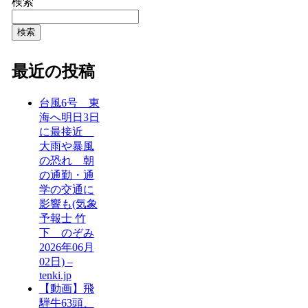
検索
検索
最近の投稿
台風6号 東
海へ明日3日
に最接近
大雨や暴風
の恐れ 朝
の通勤・通
学の交通に
影響も(気象
予報士 竹
下 のぞみ
2026年06月
02日) –
tenki.jp
【動画】飛
騨牛63頭、