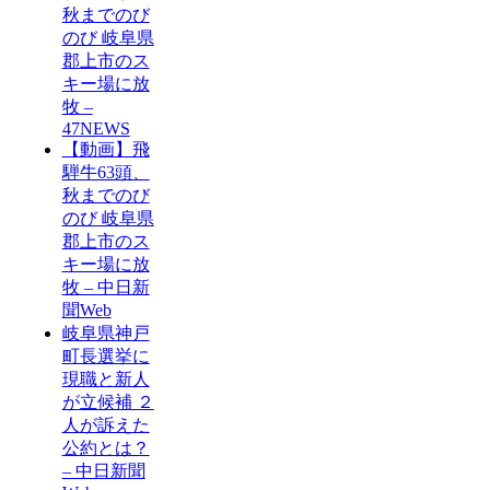
秋までのび
のび 岐阜県
郡上市のス
キー場に放
牧 –
47NEWS
【動画】飛
騨牛63頭、
秋までのび
のび 岐阜県
郡上市のス
キー場に放
牧 – 中日新
聞Web
岐阜県神戸
町長選挙に
現職と新人
が立候補 ２
人が訴えた
公約とは？
– 中日新聞