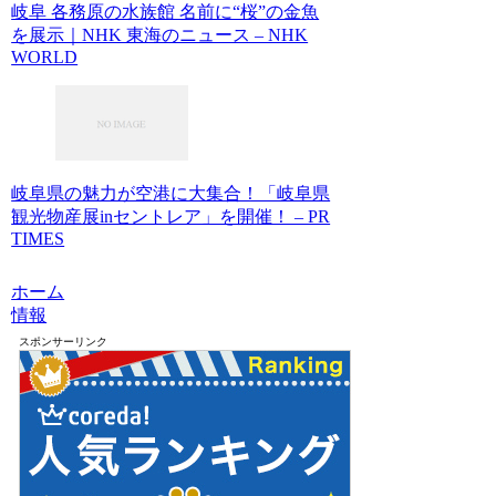
岐阜 各務原の水族館 名前に“桜”の金魚
を展示｜NHK 東海のニュース – NHK
WORLD
岐阜県の魅力が空港に大集合！「岐阜県
観光物産展inセントレア」を開催！ – PR
TIMES
ホーム
情報
スポンサーリンク