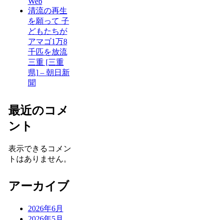
Web
清流の再生
を願って 子
どもたちが
アマゴ1万8
千匹を放流
三重 [三重
県] – 朝日新
聞
最近のコメ
ント
表示できるコメン
トはありません。
アーカイブ
2026年6月
2026年5月