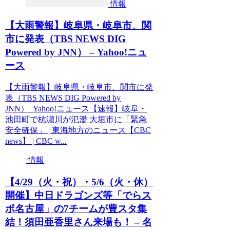
情報
【大雨警報】岐阜県・岐阜市、関
市に発表（TBS NEWS DIG
Powered by JNN） – Yahoo!ニュ
ース
【大雨警報】岐阜県・岐阜市、関市に発
表（TBS NEWS DIG Powered by
JNN） Yahoo!ニュース【速報】岐阜・
池田町で杭瀬川が氾濫 大垣市に「緊急
安全確保」 | 東海地方のニュース【CBC
news】 | CBC w...
情報
【4/29（火・祝）・5/6（火・休）
開催】中日ドラゴンズ等「でらス
ポ名古屋」の7チームが豊スタ集
結！須田亜香里さん来場も！ – 名