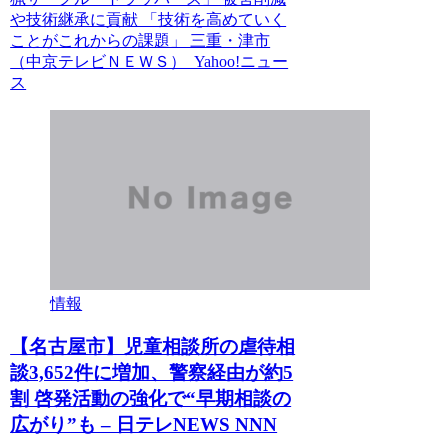
や技術継承に貢献 「技術を高めていく
ことがこれからの課題」 三重・津市
（中京テレビＮＥＷＳ） Yahoo!ニュー
ス
情報
【名古屋市】児童相談所の虐待相
談3,652件に増加、警察経由が約5
割 啓発活動の強化で“早期相談の
広がり”も – 日テレNEWS NNN