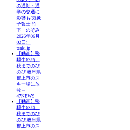
の通勤・通
学の交通に
影響も(気象
予報士 竹
下 のぞみ
2026年06月
02日) –
tenki.jp
【動画】飛
騨牛63頭、
秋までのび
のび 岐阜県
郡上市のス
キー場に放
牧 –
47NEWS
【動画】飛
騨牛63頭、
秋までのび
のび 岐阜県
郡上市のス