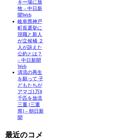
キー場に放
牧 – 中日新
聞Web
岐阜県神戸
町長選挙に
現職と新人
が立候補 ２
人が訴えた
公約とは？
– 中日新聞
Web
清流の再生
を願って 子
どもたちが
アマゴ1万8
千匹を放流
三重 [三重
県] – 朝日新
聞
最近のコメ