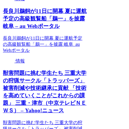
長良川鵜飼が11日に開幕 夏に運航
予定の高級観覧船「鵜一」を披露
岐阜 – au Webポータル
長良川鵜飼が11日に開幕 夏に運航予定
の高級観覧船「鵜一」を披露 岐阜 au
Webポータル
情報
獣害問題に挑む学生たち 三重大学
の狩猟サークル「トラッパーズ」
被害削減や技術継承に貢献 「技術
を高めていくことがこれからの課
題」 三重・津市（中京テレビＮＥ
ＷＳ） – Yahoo!ニュース
獣害問題に挑む学生たち 三重大学の狩
猟サークル「トラッパーズ」 被害削減