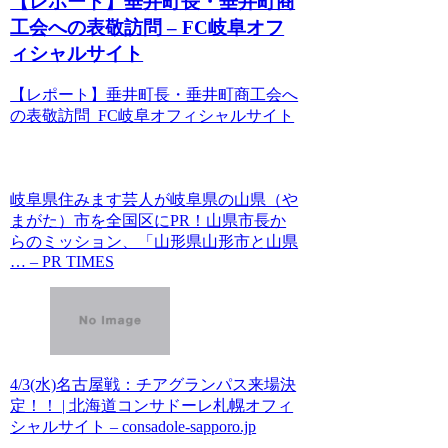
【レポート】垂井町長・垂井町商
工会への表敬訪問 – FC岐阜オフ
ィシャルサイト
【レポート】垂井町長・垂井町商工会へ
の表敬訪問 FC岐阜オフィシャルサイト
岐阜県住みます芸人が岐阜県の山県（や
まがた）市を全国区にPR！山県市長か
らのミッション、「山形県山形市と山県
… – PR TIMES
4/3(水)名古屋戦：チアグランパス来場決
定！！ | 北海道コンサドーレ札幌オフィ
シャルサイト – consadole-sapporo.jp