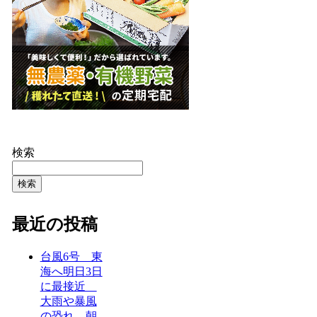
検索
検索
最近の投稿
台風6号 東
海へ明日3日
に最接近
大雨や暴風
の恐れ 朝