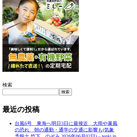
検索
検索
最近の投稿
台風6号 東海へ明日3日に最接近 大雨や暴風
の恐れ 朝の通勤・通学の交通に影響も(気象
予報士 竹下 のぞみ 2026年06月02日) – tenki.jp