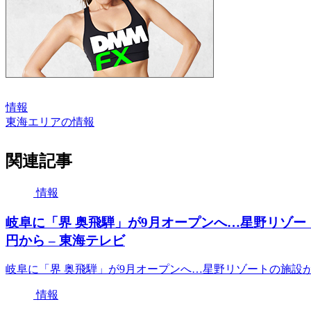
情報
東海エリアの情報
関連記事
情報
岐阜に「界 奥飛騨」が9月オープンへ…星野リゾート
円から – 東海テレビ
岐阜に「界 奥飛騨」が9月オープンへ…星野リゾートの施設が東
情報