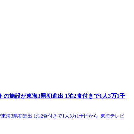
の施設が東海3県初進出 1泊2食付きで1人3万1千
海3県初進出 1泊2食付きで1人3万1千円から 東海テレビ