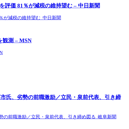
評価 81％が減税の維持望む – 中日新聞
1％が減税の維持望む 中日新聞
観測 – MSN
N
高市氏、劣勢の前職激励／立民・泉前代表、引き締
勢の前職激励／立民・泉前代表、引き締め図る 岐阜新聞