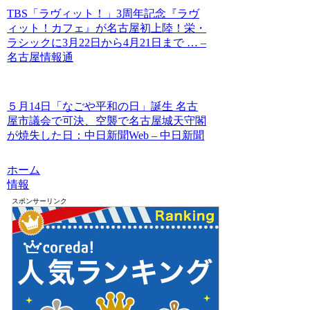
TBS「ラヴィット！」3周年記念『ラヴ
ィット！カフェ』が名古屋初上陸！栄・
ラシックに3月22日から4月21日まで … –
名古屋情報通
５月14日「なごや平和の日」誕生 名古
屋市議会で可決、空襲で名古屋城天守閣
が焼失した日：中日新聞Web – 中日新聞
ホーム
情報
スポンサーリンク