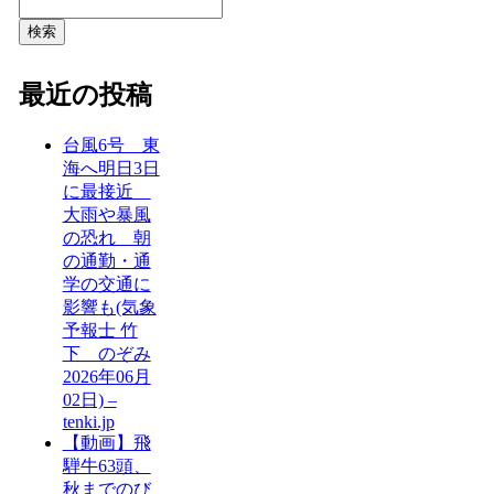
検索
最近の投稿
台風6号 東
海へ明日3日
に最接近
大雨や暴風
の恐れ 朝
の通勤・通
学の交通に
影響も(気象
予報士 竹
下 のぞみ
2026年06月
02日) –
tenki.jp
【動画】飛
騨牛63頭、
秋までのび