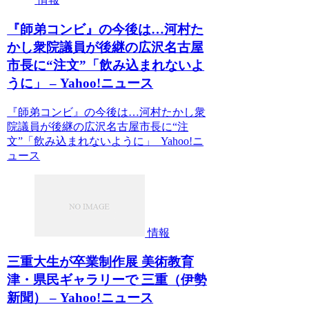
『師弟コンビ』の今後は…河村た
かし衆院議員が後継の広沢名古屋
市長に“注文”「飲み込まれないよ
うに」 – Yahoo!ニュース
『師弟コンビ』の今後は…河村たかし衆
院議員が後継の広沢名古屋市長に“注
文”「飲み込まれないように」 Yahoo!ニ
ュース
情報
三重大生が卒業制作展 美術教育
津・県民ギャラリーで 三重（伊勢
新聞） – Yahoo!ニュース