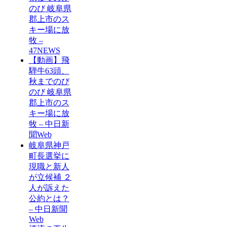
のび 岐阜県
郡上市のス
キー場に放
牧 –
47NEWS
【動画】飛
騨牛63頭、
秋までのび
のび 岐阜県
郡上市のス
キー場に放
牧 – 中日新
聞Web
岐阜県神戸
町長選挙に
現職と新人
が立候補 ２
人が訴えた
公約とは？
– 中日新聞
Web