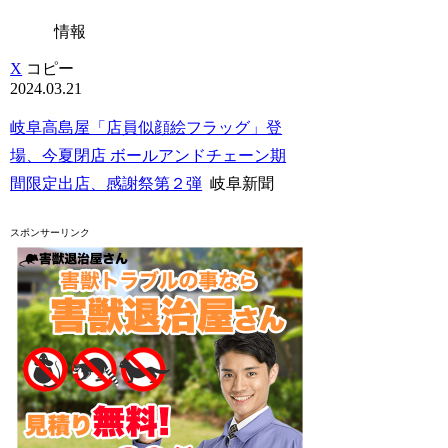
情報
X
コピー
2024.03.21
岐阜高島屋「店員似顔絵フラッグ」登
場、今夏閉店 ボールアンドチェーン期
間限定出店、感謝祭第２弾
岐阜新聞
スポンサーリンク