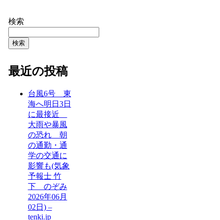
検索
検索
最近の投稿
台風6号 東
海へ明日3日
に最接近
大雨や暴風
の恐れ 朝
の通勤・通
学の交通に
影響も(気象
予報士 竹
下 のぞみ
2026年06月
02日) –
tenki.jp