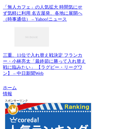
「無人カフェ」の人気拡大 時間気にせ
ず気軽に利用 名古屋発、各地に展開へ
（時事通信） – Yahoo!ニュース
三重、11位で入れ替え戦決定 フランカ
ー・小林亮太「最終節に勝って入れ替え
戦に臨みたい」 【ラグビー・リーグワ
ン】 – 中日新聞Web
ホーム
情報
スポンサーリンク