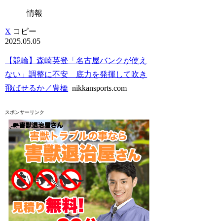
情報
X
コピー
2025.05.05
【競輪】森崎英登「名古屋バンクが使え
ない」調整に不安 底力を発揮して吹き
飛ばせるか／豊橋
nikkansports.com
スポンサーリンク