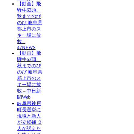
【動画】飛
騨牛63頭、
秋までのび
のび 岐阜県
郡上市のス
キー場に放
牧 –
47NEWS
【動画】飛
騨牛63頭、
秋までのび
のび 岐阜県
郡上市のス
キー場に放
牧 – 中日新
聞Web
岐阜県神戸
町長選挙に
現職と新人
が立候補 ２
人が訴えた