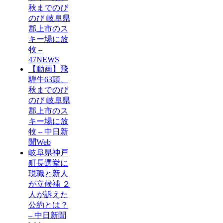
秋までのび
のび 岐阜県
郡上市のス
キー場に放
牧 –
47NEWS
【動画】飛
騨牛63頭、
秋までのび
のび 岐阜県
郡上市のス
キー場に放
牧 – 中日新
聞Web
岐阜県神戸
町長選挙に
現職と新人
が立候補 ２
人が訴えた
公約とは？
– 中日新聞