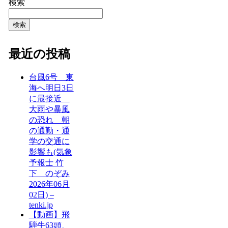
検索
検索
最近の投稿
台風6号 東
海へ明日3日
に最接近
大雨や暴風
の恐れ 朝
の通勤・通
学の交通に
影響も(気象
予報士 竹
下 のぞみ
2026年06月
02日) –
tenki.jp
【動画】飛
騨牛63頭、