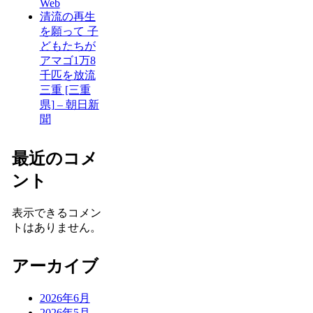
Web
清流の再生
を願って 子
どもたちが
アマゴ1万8
千匹を放流
三重 [三重
県] – 朝日新
聞
最近のコメ
ント
表示できるコメン
トはありません。
アーカイブ
2026年6月
2026年5月