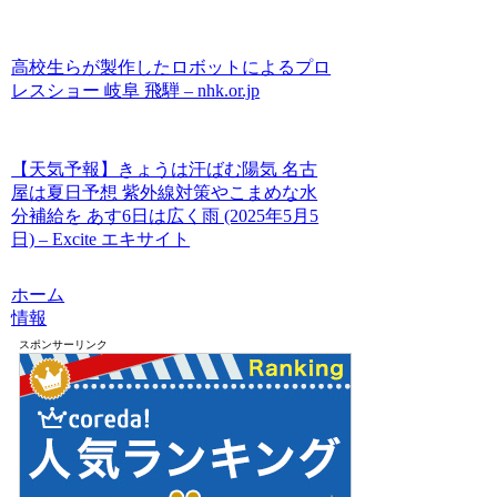
高校生らが製作したロボットによるプロ
レスショー 岐阜 飛騨 – nhk.or.jp
【天気予報】きょうは汗ばむ陽気 名古
屋は夏日予想 紫外線対策やこまめな水
分補給を あす6日は広く雨 (2025年5月5
日) – Excite エキサイト
ホーム
情報
スポンサーリンク