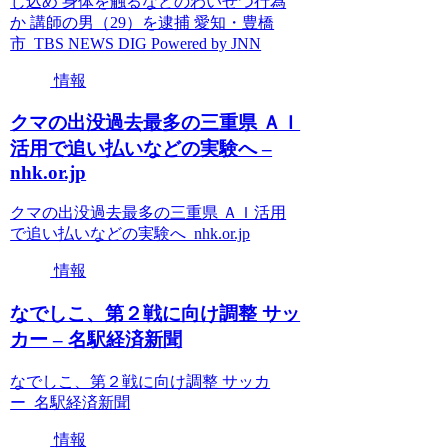
じ込め 身体を触るなどのわいせつ行為
か 講師の男（29）を逮捕 愛知・豊橋
市 TBS NEWS DIG Powered by JNN
情報
クマの出没過去最多の三重県 ＡＩ
活用で追い払いなどの実験へ –
nhk.or.jp
クマの出没過去最多の三重県 ＡＩ活用
で追い払いなどの実験へ nhk.or.jp
情報
なでしこ、第２戦に向け調整 サッ
カー – 名駅経済新聞
なでしこ、第２戦に向け調整 サッカ
ー 名駅経済新聞
情報