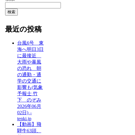
検索
最近の投稿
台風6号 東
海へ明日3日
に最接近
大雨や暴風
の恐れ 朝
の通勤・通
学の交通に
影響も(気象
予報士 竹
下 のぞみ
2026年06月
02日) –
tenki.jp
【動画】飛
騨牛63頭、