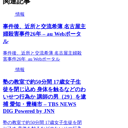
関連記事
情報
事件後、近所と交流希薄 名古屋主
婦殺害事件26年 – au Webポータ
ル
事件後、近所と交流希薄 名古屋主婦殺
害事件26年 au Webポータル
情報
塾の教室で約50分間 17歳女子生
徒を閉じ込め 身体を触るなどのわ
いせつ行為か 講師の男（29）を逮
捕 愛知・豊橋市 – TBS NEWS
DIG Powered by JNN
塾の教室で約50分間 17歳女子生徒を閉