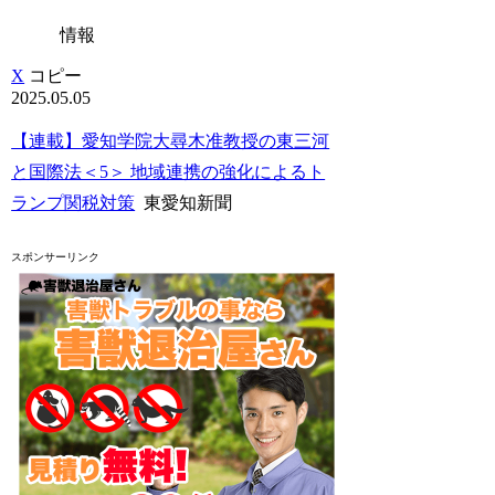
情報
X
コピー
2025.05.05
【連載】愛知学院大尋木准教授の東三河
と国際法＜5＞ 地域連携の強化によるト
ランプ関税対策
東愛知新聞
スポンサーリンク