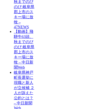
秋までのび
のび 岐阜県
郡上市のス
キー場に放
牧 –
47NEWS
【動画】飛
騨牛63頭、
秋までのび
のび 岐阜県
郡上市のス
キー場に放
牧 – 中日新
聞Web
岐阜県神戸
町長選挙に
現職と新人
が立候補 ２
人が訴えた
公約とは？
– 中日新聞
Web