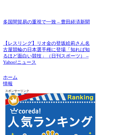
多国間貿易の重視で一致 – 豊田経済新聞
【レスリング】リオ金の登坂絵莉さん名
古屋競輪の日本選手権に登場「知れば知
るほど面白い競技」（日刊スポーツ） –
Yahoo!ニュース
ホーム
情報
スポンサーリンク