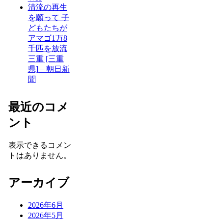
清流の再生
を願って 子
どもたちが
アマゴ1万8
千匹を放流
三重 [三重
県] – 朝日新
聞
最近のコメ
ント
表示できるコメン
トはありません。
アーカイブ
2026年6月
2026年5月