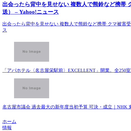
出会ったら背中を見せない 複数人で熊鈴など携帯 
送） – Yahoo!ニュース
出会ったら背中を見せない 複数人で熊鈴など携帯 クマ被害受け
ス
「アパホテル〈名古屋栄駅前〉EXCELLENT」開業。全250室を
名古屋市議会 過去最大の新年度当初予算 可決・成立｜NHK 東海
ホーム
情報