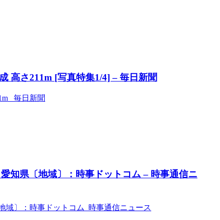
211m [写真特集1/4] – 毎日新聞
1m 毎日新聞
愛知県〔地域〕：時事ドットコム – 時事通信ニ
地域〕：時事ドットコム 時事通信ニュース