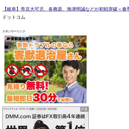
【岐阜】帝京大可児、各務原、海津明誠などが初戦突破＜春季
ドットコム
スポンサーリンク