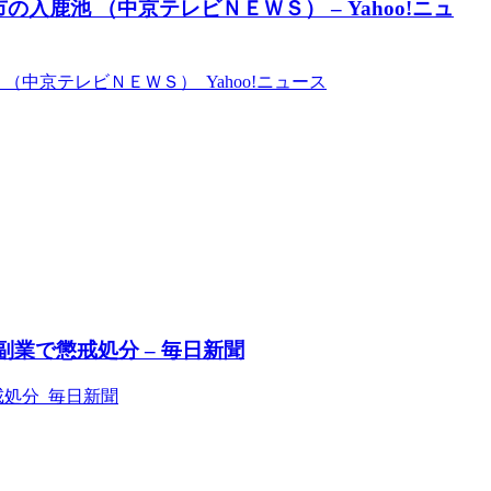
入鹿池 （中京テレビＮＥＷＳ） – Yahoo!ニュ
中京テレビＮＥＷＳ） Yahoo!ニュース
副業で懲戒処分 – 毎日新聞
戒処分 毎日新聞