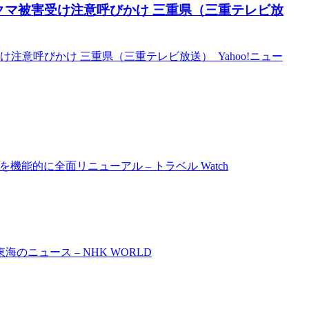
クマ被害受け注意呼びかけ 三重県（三重テレビ放
注意呼びかけ 三重県（三重テレビ放送） Yahoo!ニュー
機能的に全面リニューアル – トラベル Watch
のニュース – NHK WORLD