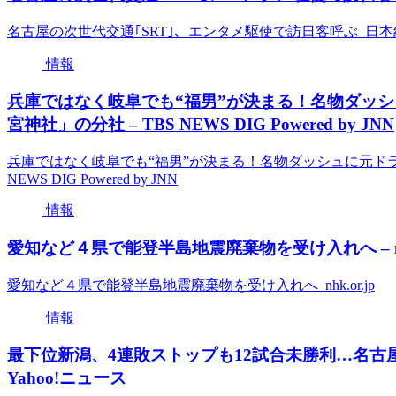
名古屋の次世代交通｢SRT｣、エンタメ駆使で訪日客呼ぶ 日
情報
兵庫ではなく岐阜でも“福男”が決まる！名物ダッシ
宮神社」の分社 – TBS NEWS DIG Powered by JNN
兵庫ではなく岐阜でも“福男”が決まる！名物ダッシュに元ドラ
NEWS DIG Powered by JNN
情報
愛知など４県で能登半島地震廃棄物を受け入れへ – nhk.
愛知など４県で能登半島地震廃棄物を受け入れへ nhk.or.jp
情報
最下位新潟、4連敗ストップも12試合未勝利…名古
Yahoo!ニュース