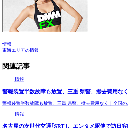
情報
東海エリアの情報
関連記事
情報
警報装置半数故障も放置、三重 県警、撤去費用なく｜
警報装置半数故障も放置、三重 県警、撤去費用なく｜全国のニ
情報
名古屋の次世代交通｢SRT｣、エンタメ駆使で訪日客呼