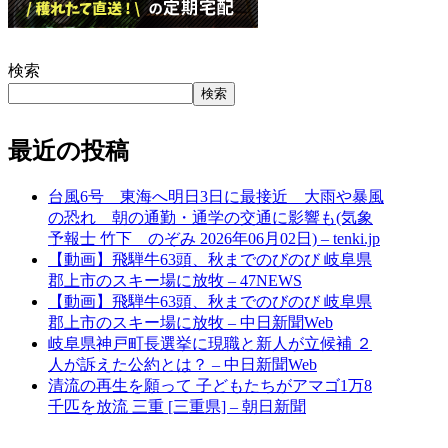
検索
検索
最近の投稿
台風6号 東海へ明日3日に最接近 大雨や暴風
の恐れ 朝の通勤・通学の交通に影響も(気象
予報士 竹下 のぞみ 2026年06月02日) – tenki.jp
【動画】飛騨牛63頭、秋までのびのび 岐阜県
郡上市のスキー場に放牧 – 47NEWS
【動画】飛騨牛63頭、秋までのびのび 岐阜県
郡上市のスキー場に放牧 – 中日新聞Web
岐阜県神戸町長選挙に現職と新人が立候補 ２
人が訴えた公約とは？ – 中日新聞Web
清流の再生を願って 子どもたちがアマゴ1万8
千匹を放流 三重 [三重県] – 朝日新聞