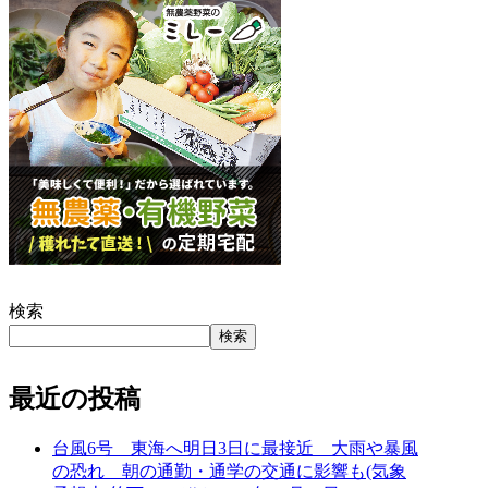
検索
検索
最近の投稿
台風6号 東海へ明日3日に最接近 大雨や暴風
の恐れ 朝の通勤・通学の交通に影響も(気象