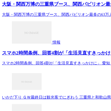
大阪・関西万博の三重県ブース、関西パビリオン最多の6
大阪・関西万博の三重県ブース、関西パビリオン最多の63万人来
情報
スマホ2時間条例、回答4割が「生活見直すきっかけに」
スマホ2時間条例、回答4割が「生活見直すきっかけに」 愛知・
いかだ下り ＧＷ最終日は観光客でにぎわう 三重県と和歌山県の県