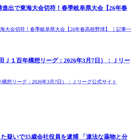
勝進出で東海大会切符！春季岐阜県大会【26年春
海大会切符！春季岐阜県大会【26年春高校野球】 ｜記事一
Ｊ１百年構想リーグ：2026年3月7日）：Ｊリー
構想リーグ：2026年3月7日）：Ｊリーグ公式サイト
した疑いで35歳会社役員を逮捕 「違法な薬物と分