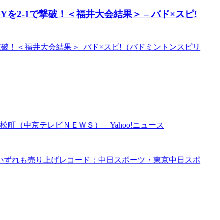
OGYを2-1で撃破！＜福井大会結果＞ – バド×スピ!
2-1で撃破！＜福井大会結果＞ バド×スピ!（バドミントンスピリ
（中京テレビＮＥＷＳ） – Yahoo!ニュース
いずれも売り上げレコード：中日スポーツ・東京中日スポ