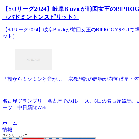
【S/Jリーグ2024】岐阜Bluvicが前回女王のBIPR
（バドミントンスピリット）
【S/Jリーグ2024】岐阜Bluvicが前回女王のBIPROGYを
ット）
「朝からミシミシと音が…」 宗教施設の建物が崩落 岐阜・笠松町
名古屋グランプリ、名古屋での1レース、6日の名古屋競馬、
ーツ – 中日新聞Web
ホーム
情報
スポンサーリンク