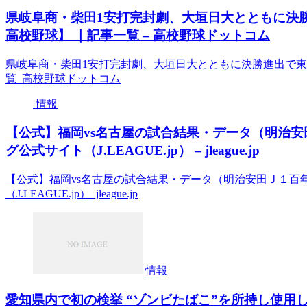
県岐阜商・柴田1安打完封劇、大垣日大とともに決
高校野球】 ｜記事一覧 – 高校野球ドットコム
県岐阜商・柴田1安打完封劇、大垣日大とともに決勝進出で東
覧 高校野球ドットコム
情報
【公式】福岡vs名古屋の試合結果・データ（明治安田
グ公式サイト（J.LEAGUE.jp） – jleague.jp
【公式】福岡vs名古屋の試合結果・データ（明治安田Ｊ１百年
（J.LEAGUE.jp） jleague.jp
情報
愛知県内で初の検挙 “ゾンビたばこ”を所持し使用