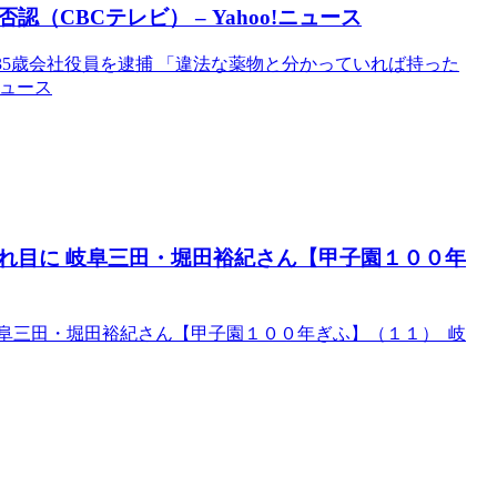
CBCテレビ） – Yahoo!ニュース
35歳会社役員を逮捕 「違法な薬物と分かっていれば持った
ニュース
れ目に 岐阜三田・堀田裕紀さん【甲子園１００年
阜三田・堀田裕紀さん【甲子園１００年ぎふ】（１１） 岐