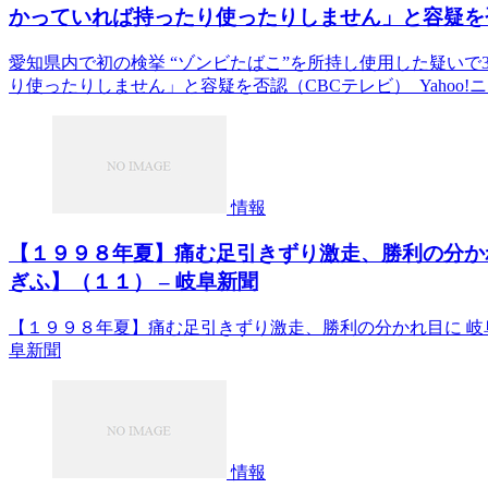
かっていれば持ったり使ったりしません」と容疑を否認（
愛知県内で初の検挙 “ゾンビたばこ”を所持し使用した疑いで
り使ったりしません」と容疑を否認（CBCテレビ） Yahoo!
情報
【１９９８年夏】痛む足引きずり激走、勝利の分か
ぎふ】（１１） – 岐阜新聞
【１９９８年夏】痛む足引きずり激走、勝利の分かれ目に 岐
阜新聞
情報