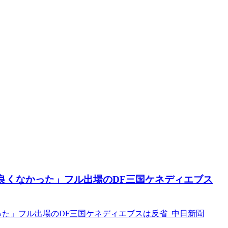
良くなかった」フル出場のDF三国ケネディエブス
った」フル出場のDF三国ケネディエブスは反省 中日新聞