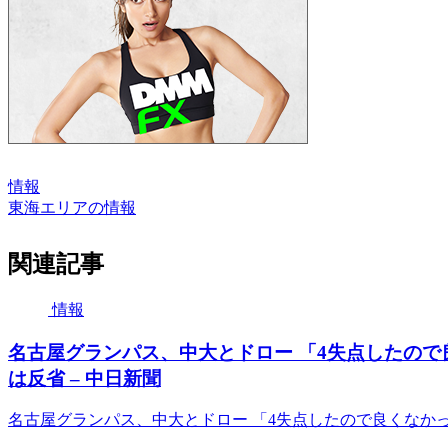
情報
東海エリアの情報
関連記事
情報
名古屋グランパス、中大とドロー 「4失点したので
は反省 – 中日新聞
名古屋グランパス、中大とドロー 「4失点したので良くなか