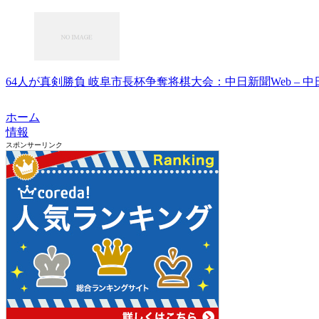
64人が真剣勝負 岐阜市長杯争奪将棋大会：中日新聞Web – 中
ホーム
情報
スポンサーリンク