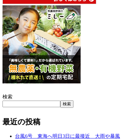
検索
検索
最近の投稿
台風6号 東海へ明日3日に最接近 大雨や暴風