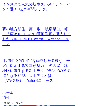
インスタで人気の岐阜グルメ：チャーハ
ン５選！ 岐阜新聞デジタル
夢の地方移住、第一歩！ 岐阜県白川町
に「広々10LDKの山荘風住宅」購入しま
した（INTERNET Watch） – Yahoo!ニュ
ース
“快適性と実用性”を両立した多様なニー
ズに対応する客室が魅力！ 名古屋・錦
地区に誕生する新ホテルブランドの初拠
点となるビジネスホテルとは
（VAGUE） – Yahoo!ニュース
ホーム
情報
スポンサーリンク