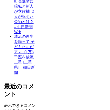
町長選挙に
現職と新人
が立候補 ２
人が訴えた
公約とは？
– 中日新聞
Web
清流の再生
を願って 子
どもたちが
アマゴ1万8
千匹を放流
三重 [三重
県] – 朝日新
聞
最近のコメ
ント
表示できるコメン