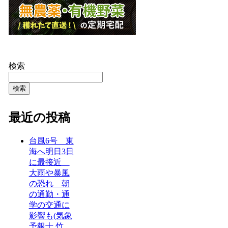
検索
検索
最近の投稿
台風6号 東
海へ明日3日
に最接近
大雨や暴風
の恐れ 朝
の通勤・通
学の交通に
影響も(気象
予報士 竹