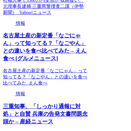
社福人事で3500万円受領か 収賄疑い、
元理事長逮捕 三重県警捜査二課（伊勢
新聞） Yahoo!ニュース
情報
名古屋土産の新定番「なごにゃ
ん」って知ってる？「なごやん」
との違いを食べ比べてみた – えん
食べ [グルメニュース]
名古屋土産の新定番「なごにゃん」って
知ってる？「なごやん」との違いを食べ
比べてみた えん食べ
情報
三重知事、「しっかり通報に対
処」と自賛 兵庫の告発文書問題念
頭か – 産経ニュース