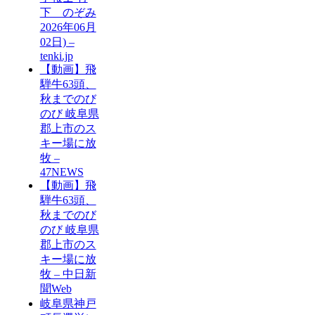
下 のぞみ
2026年06月
02日) –
tenki.jp
【動画】飛
騨牛63頭、
秋までのび
のび 岐阜県
郡上市のス
キー場に放
牧 –
47NEWS
【動画】飛
騨牛63頭、
秋までのび
のび 岐阜県
郡上市のス
キー場に放
牧 – 中日新
聞Web
岐阜県神戸