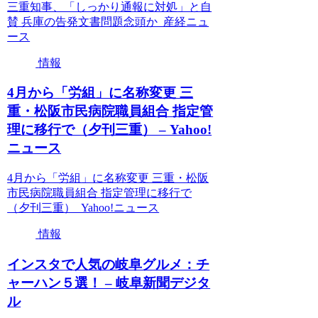
三重知事、「しっかり通報に対処」と自
賛 兵庫の告発文書問題念頭か 産経ニュ
ース
情報
4月から「労組」に名称変更 三
重・松阪市民病院職員組合 指定管
理に移行で（夕刊三重） – Yahoo!
ニュース
4月から「労組」に名称変更 三重・松阪
市民病院職員組合 指定管理に移行で
（夕刊三重） Yahoo!ニュース
情報
インスタで人気の岐阜グルメ：チ
ャーハン５選！ – 岐阜新聞デジタ
ル