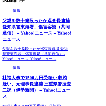
情報
父親を数十発殴ったか巡査長逮捕
愛知県警東海署、傷害容疑（共同
通信） – Yahoo!ニュース – Yahoo!
ニュース
父親を数十発殴ったか巡査長逮捕 愛知
県警東海署、傷害容疑（共同通信） -
Yahoo!ニュース Yahoo!ニュース
情報
社福人事で3500万円受領か 収賄
疑い、元理事長逮捕 三重県警捜査
二課（伊勢新聞） – Yahoo!ニュー
ス