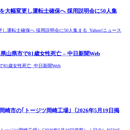
を大幅変更し運転士確保へ 採用説明会に50人集
運転士確保へ 採用説明会に50人集まる Yahoo!ニュース
山県市で81歳女性死亡 – 中日新聞Web
81歳女性死亡 中日新聞Web
崎市の｢トージツ岡崎工場｣（2026年5月19日掲