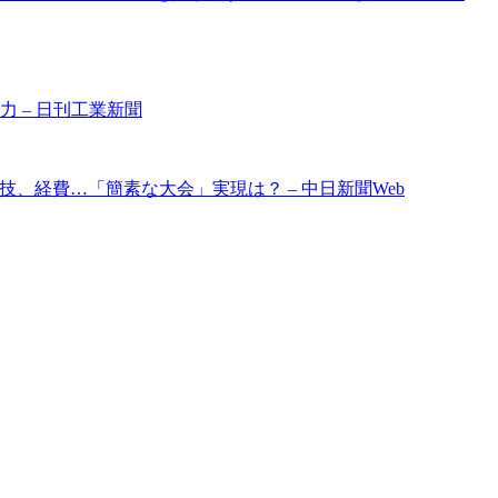
力 – 日刊工業新聞
、経費…「簡素な大会」実現は？ – 中日新聞Web