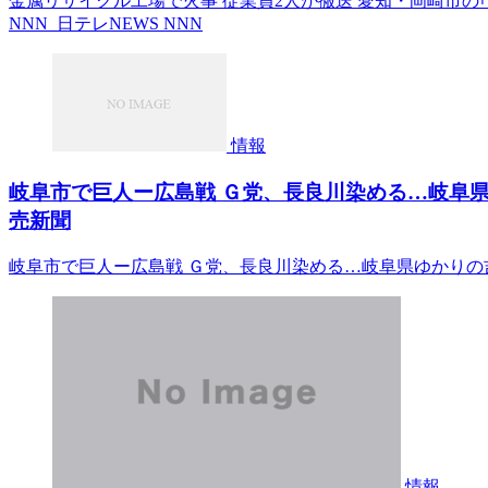
金属リサイクル工場で火事 従業員2人が搬送 愛知・岡崎市の｢ト
NNN 日テレNEWS NNN
情報
岐阜市で巨人ー広島戦 Ｇ党、長良川染める…岐阜県
売新聞
岐阜市で巨人ー広島戦 Ｇ党、長良川染める…岐阜県ゆかりの
情報