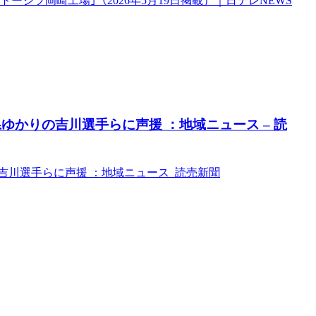
ージツ岡崎工場｣（2026年5月19日掲載）｜日テレNEWS
ゆかりの吉川選手らに声援 ：地域ニュース – 読
吉川選手らに声援 ：地域ニュース 読売新聞