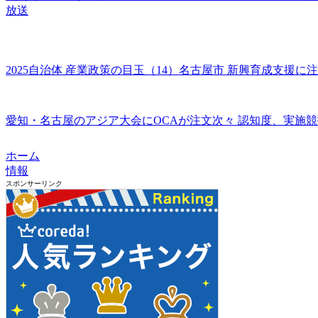
放送
2025自治体 産業政策の目玉（14）名古屋市 新興育成支援に注
愛知・名古屋のアジア大会にOCAが注文次々 認知度、実施競技
ホーム
情報
スポンサーリンク