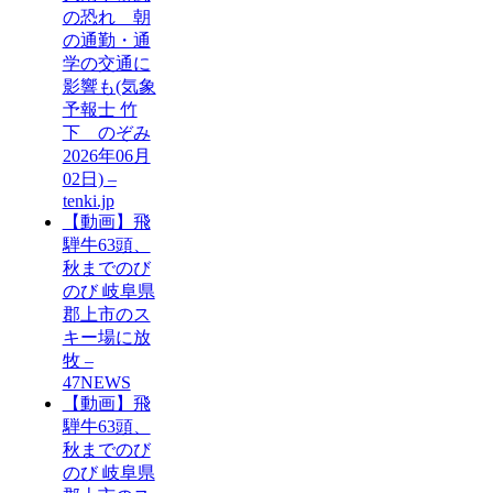
の恐れ 朝
の通勤・通
学の交通に
影響も(気象
予報士 竹
下 のぞみ
2026年06月
02日) –
tenki.jp
【動画】飛
騨牛63頭、
秋までのび
のび 岐阜県
郡上市のス
キー場に放
牧 –
47NEWS
【動画】飛
騨牛63頭、
秋までのび
のび 岐阜県