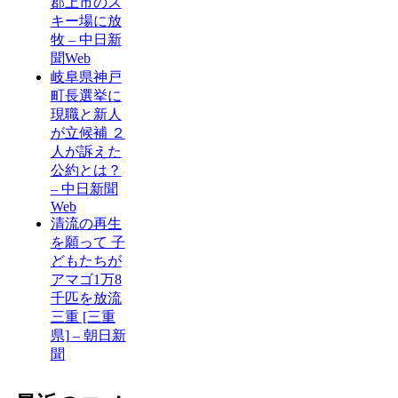
郡上市のス
キー場に放
牧 – 中日新
聞Web
岐阜県神戸
町長選挙に
現職と新人
が立候補 ２
人が訴えた
公約とは？
– 中日新聞
Web
清流の再生
を願って 子
どもたちが
アマゴ1万8
千匹を放流
三重 [三重
県] – 朝日新
聞