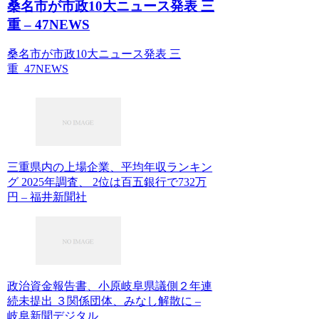
桑名市が市政10大ニュース発表 三
重 – 47NEWS
桑名市が市政10大ニュース発表 三
重 47NEWS
三重県内の上場企業、平均年収ランキン
グ 2025年調査、 2位は百五銀行で732万
円 – 福井新聞社
政治資金報告書、小原岐阜県議側２年連
続未提出 ３関係団体、みなし解散に –
岐阜新聞デジタル