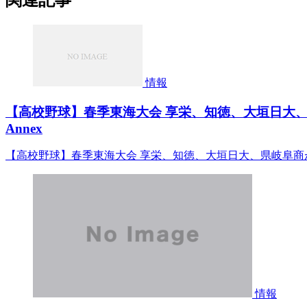
情報
【高校野球】春季東海大会 享栄、知徳、大垣日大、県岐阜
Annex
【高校野球】春季東海大会 享栄、知徳、大垣日大、県岐阜商が準決勝進
情報