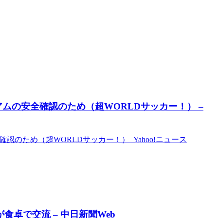
ムの安全確認のため（超WORLDサッカー！） –
認のため（超WORLDサッカー！） Yahoo!ニュース
食卓で交流 – 中日新聞Web