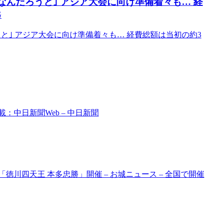
なんだろうと｣ アジア大会に向け準備着々も… 経
G
と｣ アジア大会に向け準備着々も… 経費総額は当初の約3
：中日新聞Web – 中日新聞
徳川四天王 本多忠勝」開催 – お城ニュース – 全国で開催