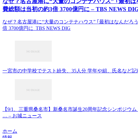
なぜ？名古屋港に“大量のコンテナハウス” ｢最初は
費総額は当初の約3倍 3700億円に – TBS NEWS DI
なぜ？名古屋港に“大量のコンテナハウス” ｢最初はなんだろう
倍 3700億円に TBS NEWS DIG
一宮市の中学校でテスト紛失、35人分 学年や組、氏名など記載
【9/1、三重県桑名市】新桑名市誕生20周年記念シンポジウム「
… – お城ニュース
ホーム
情報