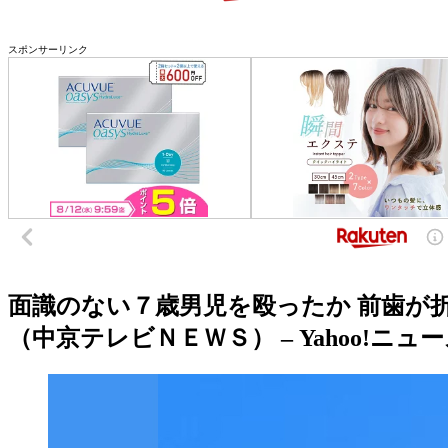
スポンサーリンク
面識のない７歳男児を殴ったか 前歯が折
（中京テレビＮＥＷＳ） – Yahoo!ニュース