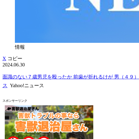
情報
X
コピー
2024.06.30
面識のない７歳男児を殴ったか 前歯が折れるけが 男（４９）を逮
ス
Yahoo!ニュース
スポンサーリンク