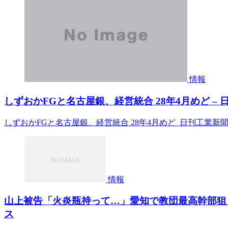
情報
しずおかFGと名古屋銀、経営統合 28年4月めど –
しずおかFGと名古屋銀、経営統合 28年4月めど 日刊工業新
情報
山上被告「火炎瓶持って…」愛知で教団最高幹部狙う 元
ス