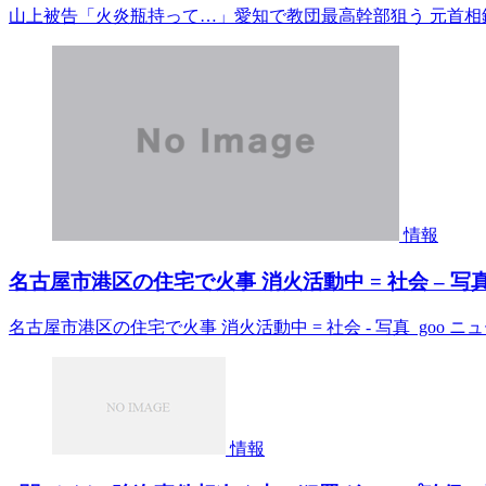
山上被告「火炎瓶持って…」愛知で教団最高幹部狙う 元首相銃撃
情報
名古屋市港区の住宅で火事 消火活動中 = 社会 – 写真 
名古屋市港区の住宅で火事 消火活動中 = 社会 - 写真 goo ニ
情報