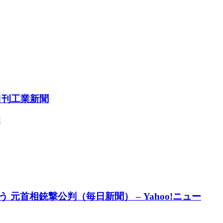
 日刊工業新聞
聞
首相銃撃公判（毎日新聞） – Yahoo!ニュー